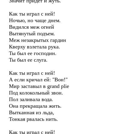
Значит придет и жуть.
Как ты играл с ней!
Ночью, но чаще днем.
Видился меж огней
Вытянутый подъем.
Меж незакрытых гардин
Кверху взлетала рука.
Ты был ее господин.
Ты был ее слуга.
Как ты играл с ней!
А если кричал ей: "Вон!"
Мир заставыл в grand plie
Под колокольный звон.
Пол заливала вода.
Она прекращала жить.
Вытканная из льда,
Тонкая рвалась нить.
Как ты играл с ней!