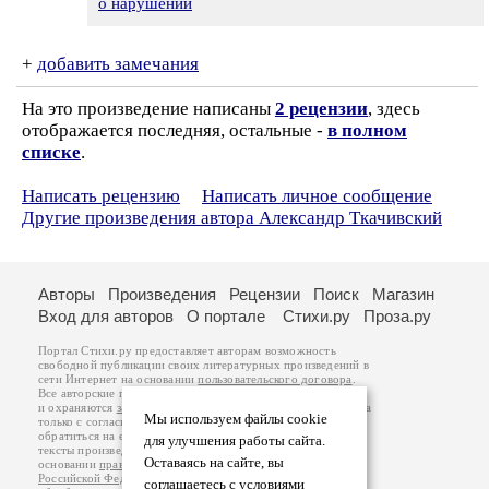
о нарушении
+
добавить замечания
На это произведение написаны
2 рецензии
, здесь
отображается последняя, остальные -
в полном
списке
.
Написать рецензию
Написать личное сообщение
Другие произведения автора Александр Ткачивский
Авторы
Произведения
Рецензии
Поиск
Магазин
Вход для авторов
О портале
Стихи.ру
Проза.ру
Портал Стихи.ру предоставляет авторам возможность
свободной публикации своих литературных произведений в
сети Интернет на основании
пользовательского договора
.
Все авторские права на произведения принадлежат авторам
и охраняются
законом
. Перепечатка произведений возможна
Мы используем файлы cookie
только с согласия его автора, к которому вы можете
обратиться на его авторской странице. Ответственность за
для улучшения работы сайта.
тексты произведений авторы несут самостоятельно на
Оставаясь на сайте, вы
основании
правил публикации
и
законодательства
Российской Федерации
. Данные пользователей
соглашаетесь с условиями