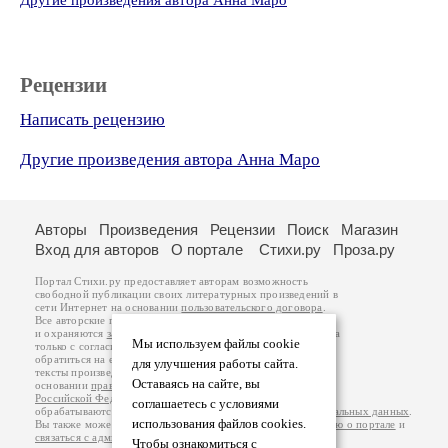
Другие произведения автора Анна Маро
Рецензии
Написать рецензию
Другие произведения автора Анна Маро
Авторы
Произведения
Рецензии
Поиск
Магазин
Вход для авторов
О портале
Стихи.ру
Проза.ру
Портал Стихи.ру предоставляет авторам возможность
свободной публикации своих литературных произведений в
сети Интернет на основании
пользовательского договора
.
Все авторские права на произведения принадлежат авторам
и охраняются
законом
. Перепечатка произведений возможна
Мы используем файлы cookie
только с согласия его автора, к которому вы можете
обратиться на его авторской странице. Ответственность за
для улучшения работы сайта.
тексты произведений авторы несут самостоятельно на
Оставаясь на сайте, вы
основании
правил публикации
и
законодательства
Российской Федерации
. Данные пользователей
соглашаетесь с условиями
обрабатываются на основании
Политики обработки персональных данных
.
использования файлов cookies.
Вы также можете посмотреть более подробную
информацию о портале
и
связаться с администрацией
.
Чтобы ознакомиться с