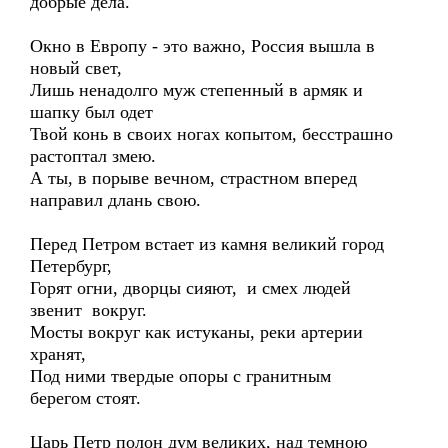
добрые дела.
Окно в Европу - это важно, Россия вышла в
новый свет,
Лишь ненадолго муж степенный в армяк и
шапку был одет
Твой конь в своих ногах копытом, бесстрашно
растоптал змею.
А ты, в порыве вечном, страстном вперед
направил длань свою.
Перед Петром встает из камня великий город
Петербург,
Горят огни, дворцы сияют, и смех людей
звенит вокруг.
Мосты вокруг как истуканы, реки артерии
хранят,
Под ними твердые опоры с гранитным
берегом стоят.
Царь Петр полон дум великих, над темною