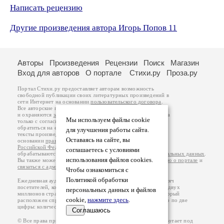
Написать рецензию
Другие произведения автора Игорь Попов 11
Авторы
Произведения
Рецензии
Поиск
Магазин
Вход для авторов
О портале
Стихи.ру
Проза.ру
Портал Стихи.ру предоставляет авторам возможность
свободной публикации своих литературных произведений в
сети Интернет на основании
пользовательского договора
.
Все авторские права на произведения принадлежат авторам
и охраняются
законом
. Перепечатка произведений возможна
Мы используем файлы cookie
только с согласия его автора, к которому вы можете
обратиться на его авторской странице. Ответственность за
для улучшения работы сайта.
тексты произведений авторы несут самостоятельно на
Оставаясь на сайте, вы
основании
правил публикации
и
законодательства
Российской Федерации
. Данные пользователей
соглашаетесь с условиями
обрабатываются на основании
Политики обработки персональных данных
.
использования файлов cookies.
Вы также можете посмотреть более подробную
информацию о портале
и
связаться с администрацией
.
Чтобы ознакомиться с
Политикой обработки
Ежедневная аудитория портала Стихи.ру – порядка 200 тысяч
посетителей, которые в общей сумме просматривают более двух
персональных данных и файлов
миллионов страниц по данным счетчика посещаемости, который
cookie,
нажмите здесь
.
расположен справа от этого текста. В каждой графе указано по две
цифры: количество просмотров и количество посетителей.
Соглашаюсь
© Все права принадлежат авторам, 2000-2026. Портал работает под