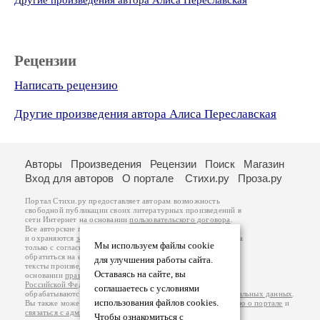
Другие произведения автора Алиса Переславская
Рецензии
Написать рецензию
Другие произведения автора Алиса Переславская
Авторы
Произведения
Рецензии
Поиск
Магазин
Вход для авторов
О портале
Стихи.ру
Проза.ру
Портал Стихи.ру предоставляет авторам возможность
свободной публикации своих литературных произведений в
сети Интернет на основании
пользовательского договора
.
Все авторские права на произведения принадлежат авторам
и охраняются
законом
. Перепечатка произведений возможна
Мы используем файлы cookie
только с согласия его автора, к которому вы можете
обратиться на его авторской странице. Ответственность за
для улучшения работы сайта.
тексты произведений авторы несут самостоятельно на
Оставаясь на сайте, вы
основании
правил публикации
и
законодательства
Российской Федерации
. Данные пользователей
соглашаетесь с условиями
обрабатываются на основании
Политики обработки персональных данных
.
использования файлов cookies.
Вы также можете посмотреть более подробную
информацию о портале
и
связаться с администрацией
.
Чтобы ознакомиться с