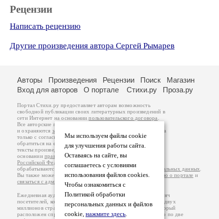
Рецензии
Написать рецензию
Другие произведения автора Сергей Рымарев
Авторы
Произведения
Рецензии
Поиск
Магазин
Вход для авторов
О портале
Стихи.ру
Проза.ру
Портал Стихи.ру предоставляет авторам возможность
свободной публикации своих литературных произведений в
сети Интернет на основании
пользовательского договора
.
Все авторские права на произведения принадлежат авторам
и охраняются
законом
. Перепечатка произведений возможна
Мы используем файлы cookie
только с согласия его автора, к которому вы можете
обратиться на его авторской странице. Ответственность за
для улучшения работы сайта.
тексты произведений авторы несут самостоятельно на
Оставаясь на сайте, вы
основании
правил публикации
и
законодательства
Российской Федерации
. Данные пользователей
соглашаетесь с условиями
обрабатываются на основании
Политики обработки персональных данных
.
использования файлов cookies.
Вы также можете посмотреть более подробную
информацию о портале
и
связаться с администрацией
.
Чтобы ознакомиться с
Политикой обработки
Ежедневная аудитория портала Стихи.ру – порядка 200 тысяч
посетителей, которые в общей сумме просматривают более двух
персональных данных и файлов
миллионов страниц по данным счетчика посещаемости, который
cookie,
нажмите здесь
.
расположен справа от этого текста. В каждой графе указано по две