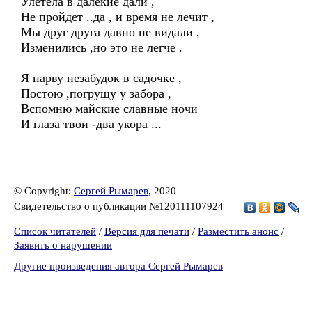
Улетела в далекие дали ,
Не пройдет ..да , и время не лечит ,
Мы друг друга давно не видали ,
Изменились ,но это не легче .
Я нарву незабудок в садочке ,
Постою ,погрущу у забора ,
Вспомню майские славные ночи
И глаза твои -два укора ...
© Copyright:
Сергей Рымарев
, 2020
Свидетельство о публикации №120111107924
Список читателей
/
Версия для печати
/
Разместить анонс
/
Заявить о нарушении
Другие произведения автора Сергей Рымарев