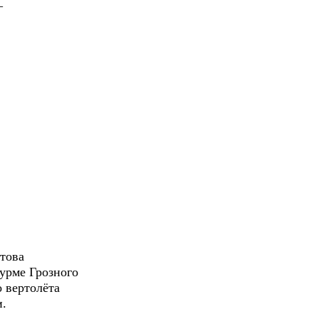
–
отова
урме Грозного
 вертолёта
и.