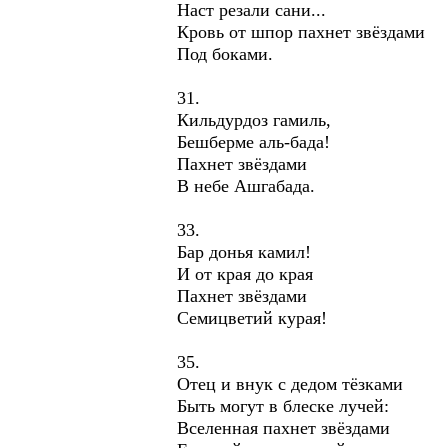
Наст резали сани...
Кровь от шпор пахнет звёздами
Под боками.
31.
Кильдурдоз гамиль,
Бешберме аль-бада!
Пахнет звёздами
В небе Ашгабада.
33.
Бар донья камил!
И от края до края
Пахнет звёздами
Семицветий курая!
35.
Отец и внук с дедом тёзками
Быть могут в блеске лучей:
Вселенная пахнет звёздами