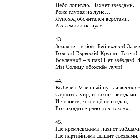
Небо лопнуло. Пахнет звёздами.
Рожа глупая на луне…
Луноход обсчитался вёрстами.
Академики на нуле.
43.
Земляне – в бой! Бей вхлёст! За м
Взъяри! Взрывай! Круши! Топчи!
Вселенной – в пах! Нет звёздам! 
Мы Солнцу обожжём лучи!
44.
Выбелен Млечный путь извёсткою
Строится мир, и пахнет звёздами.
И человек, что ещё не создан,
Его изгадит - рано иль поздно.
45.
Где кремлевскими пахнет звёздами
Где партийными дышит съездами,