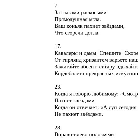
7.
За глазами раскосыми
Прямодушная мгла.
Ваш коньяк пахнет звёздами,
Что сгорели дотла.
17.
Кавалеры и дамы! Спешите! Скоре
От гирлянд хризантем варьете наш
Зажигайте абсент, сигару вдыхайте
Кордебалета прекрасных искусни
23.
Когда я говорю любимому: «Смотри
Пахнет звёздами.
Когда он отвечает: «А суп сегодня
Не пахнет звёздами.
28.
Вправо-влево полозьями