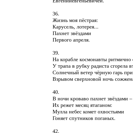
Евгенийевгеньевичей.
36.
Жизнь моя пёстрая:
Карусель, лотерея...
Пахнет звёздами
Первого апреля.
39.
На корабле космонавты ритмично 
У трапа в рубку радиста сгорела в
Солнечный ветер чёрную гарь прин
Взрывом сверхновой ночь сожжена.
40.
В ночи кроваво пахнет звёздами –
Их режет месяц ятаганом:
Мулла небес комет охвостьями
Гоняет спутников поганых.
42.