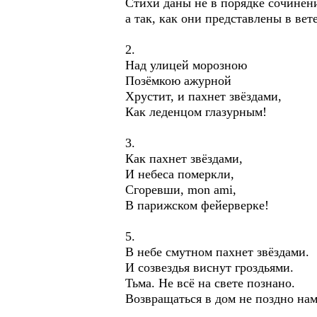
Стихи даны не в порядке сочинен
а так, как они представлены в вет
2.
Над улицей морозною
Позёмкою ажурной
Хрустит, и пахнет звёздами,
Как леденцом глазурным!
3.
Как пахнет звёздами,
И небеса померкли,
Сгоревши, mon ami,
В парижском фейерверке!
5.
В небе смутном пахнет звёздами.
И созвездья виснут гроздьями.
Тьма. Не всё на свете познано.
Возвращаться в дом не поздно нам