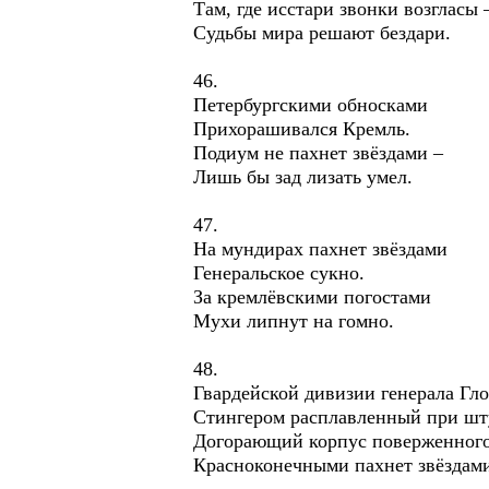
Там, где исстари звонки возгласы 
Судьбы мира решают бездари.
46.
Петербургскими обносками
Прихорашивался Кремль.
Подиум не пахнет звёздами –
Лишь бы зад лизать умел.
47.
На мундирах пахнет звёздами
Генеральское сукно.
За кремлёвскими погостами
Мухи липнут на гомно.
48.
Гвардейской дивизии генерала Гл
Стингером расплавленный при шт
Догорающий корпус поверженного
Красноконечными пахнет звёздам