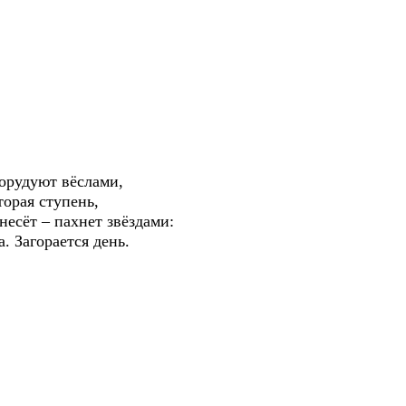
орудуют вёслами,
торая ступень,
есёт – пахнет звёздами:
 Загорается день.