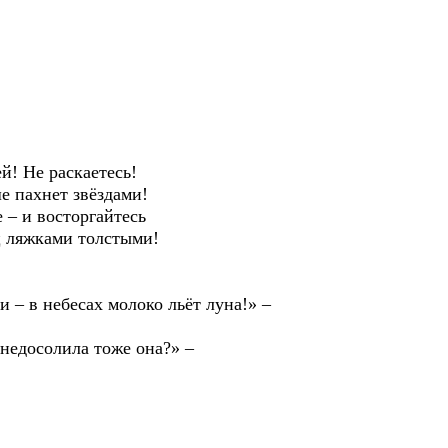
й! Не раскаетесь!
е пахнет звёздами!
 – и восторгайтесь
ц ляжками толстыми!
 – в небесах молоко льёт луна!» –
 недосолила тоже она?» –