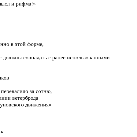
мысл и рифма!»
енно в этой форме,
е должны совпадать с ранее использованными.
иков
 перевалило за сотню,
ании ветерброда
оуновского движения»
ва