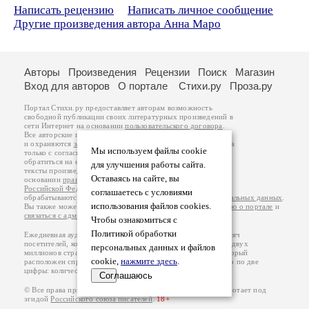
Написать рецензию
Написать личное сообщение
Другие произведения автора Анна Маро
Авторы
Произведения
Рецензии
Поиск
Магазин
Вход для авторов
О портале
Стихи.ру
Проза.ру
Портал Стихи.ру предоставляет авторам возможность
свободной публикации своих литературных произведений в
сети Интернет на основании
пользовательского договора
.
Все авторские права на произведения принадлежат авторам
и охраняются
законом
. Перепечатка произведений возможна
Мы используем файлы cookie
только с согласия его автора, к которому вы можете
обратиться на его авторской странице. Ответственность за
для улучшения работы сайта.
тексты произведений авторы несут самостоятельно на
Оставаясь на сайте, вы
основании
правил публикации
и
законодательства
Российской Федерации
. Данные пользователей
соглашаетесь с условиями
обрабатываются на основании
Политики обработки персональных данных
.
использования файлов cookies.
Вы также можете посмотреть более подробную
информацию о портале
и
связаться с администрацией
.
Чтобы ознакомиться с
Политикой обработки
Ежедневная аудитория портала Стихи.ру – порядка 200 тысяч
посетителей, которые в общей сумме просматривают более двух
персональных данных и файлов
миллионов страниц по данным счетчика посещаемости, который
cookie,
нажмите здесь
.
расположен справа от этого текста. В каждой графе указано по две
цифры: количество просмотров и количество посетителей.
Соглашаюсь
© Все права принадлежат авторам, 2000-2026. Портал работает под
эгидой
Российского союза писателей
.
18+