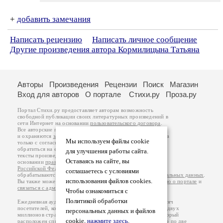
+
добавить замечания
Написать рецензию
Написать личное сообщение
Другие произведения автора Кормилицына Татьяна
Авторы
Произведения
Рецензии
Поиск
Магазин
Вход для авторов
О портале
Стихи.ру
Проза.ру
Портал Стихи.ру предоставляет авторам возможность
свободной публикации своих литературных произведений в
сети Интернет на основании
пользовательского договора
.
Все авторские права на произведения принадлежат авторам
и охраняются
законом
. Перепечатка произведений возможна
Мы используем файлы cookie
только с согласия его автора, к которому вы можете
обратиться на его авторской странице. Ответственность за
для улучшения работы сайта.
тексты произведений авторы несут самостоятельно на
Оставаясь на сайте, вы
основании
правил публикации
и
законодательства
Российской Федерации
. Данные пользователей
соглашаетесь с условиями
обрабатываются на основании
Политики обработки персональных данных
.
использования файлов cookies.
Вы также можете посмотреть более подробную
информацию о портале
и
связаться с администрацией
.
Чтобы ознакомиться с
Политикой обработки
Ежедневная аудитория портала Стихи.ру – порядка 200 тысяч
посетителей, которые в общей сумме просматривают более двух
персональных данных и файлов
миллионов страниц по данным счетчика посещаемости, который
cookie,
нажмите здесь
.
расположен справа от этого текста. В каждой графе указано по две