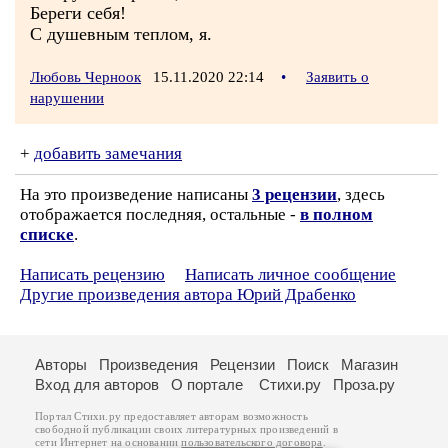
Береги себя!
С душевным теплом, я.
Любовь Черноок
15.11.2020 22:14
•
Заявить о
нарушении
+
добавить замечания
На это произведение написаны
3 рецензии
, здесь
отображается последняя, остальные -
в полном
списке
.
Написать рецензию
Написать личное сообщение
Другие произведения автора Юрий Драбенко
Авторы
Произведения
Рецензии
Поиск
Магазин
Вход для авторов
О портале
Стихи.ру
Проза.ру
Портал Стихи.ру предоставляет авторам возможность
свободной публикации своих литературных произведений в
сети Интернет на основании
пользовательского договора
.