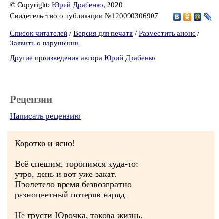
© Copyright:
Юрий Драбенко
, 2020
Свидетельство о публикации №120090306907
Список читателей
/
Версия для печати
/
Разместить анонс
/
Заявить о нарушении
Другие произведения автора Юрий Драбенко
Рецензии
Написать рецензию
Коротко и ясно!
Всё спешим, торопимся куда-то:
утро, день и вот уже закат.
Пролетело время безвозвратно
разноцветный потеряв наряд.
Не грусти Юрочка, такова жизнь.