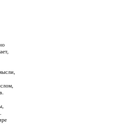
.
но
ает,
мысли,
слом,
в.
ы,
.
ире