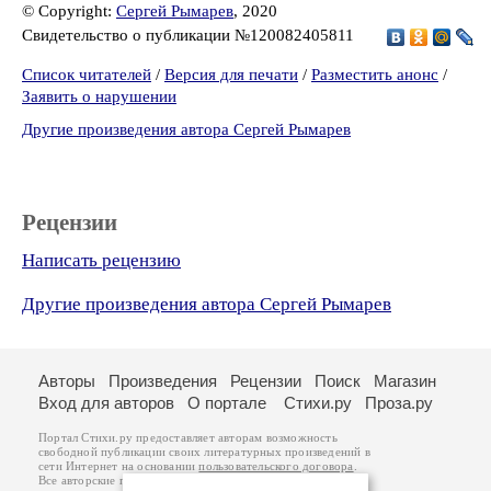
© Copyright:
Сергей Рымарев
, 2020
Свидетельство о публикации №120082405811
Список читателей
/
Версия для печати
/
Разместить анонс
/
Заявить о нарушении
Другие произведения автора Сергей Рымарев
Рецензии
Написать рецензию
Другие произведения автора Сергей Рымарев
Авторы
Произведения
Рецензии
Поиск
Магазин
Вход для авторов
О портале
Стихи.ру
Проза.ру
Портал Стихи.ру предоставляет авторам возможность
свободной публикации своих литературных произведений в
сети Интернет на основании
пользовательского договора
.
Все авторские права на произведения принадлежат авторам