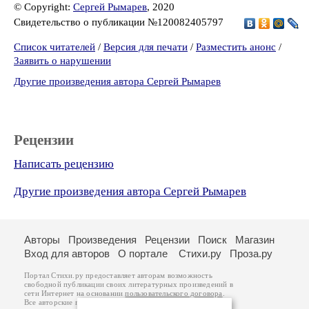
© Copyright:
Сергей Рымарев
, 2020
Свидетельство о публикации №120082405797
Список читателей
/
Версия для печати
/
Разместить анонс
/
Заявить о нарушении
Другие произведения автора Сергей Рымарев
Рецензии
Написать рецензию
Другие произведения автора Сергей Рымарев
Авторы
Произведения
Рецензии
Поиск
Магазин
Вход для авторов
О портале
Стихи.ру
Проза.ру
Портал Стихи.ру предоставляет авторам возможность
свободной публикации своих литературных произведений в
сети Интернет на основании
пользовательского договора
.
Все авторские права на произведения принадлежат авторам