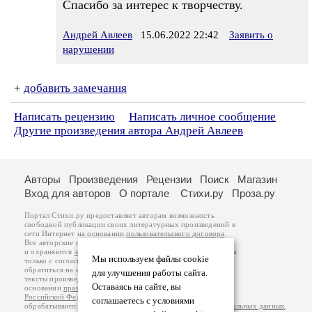
Спасибо за интерес к творчеству.
Андрей Авлеев
15.06.2022 22:42
Заявить о
нарушении
+
добавить замечания
Написать рецензию
Написать личное сообщение
Другие произведения автора Андрей Авлеев
Авторы
Произведения
Рецензии
Поиск
Магазин
Вход для авторов
О портале
Стихи.ру
Проза.ру
Портал Стихи.ру предоставляет авторам возможность
свободной публикации своих литературных произведений в
сети Интернет на основании
пользовательского договора
.
Все авторские права на произведения принадлежат авторам
и охраняются
законом
. Перепечатка произведений возможна
Мы используем файлы cookie
только с согласия его автора, к которому вы можете
обратиться на его авторской странице. Ответственность за
для улучшения работы сайта.
тексты произведений авторы несут самостоятельно на
Оставаясь на сайте, вы
основании
правил публикации
и
законодательства
Российской Федерации
. Данные пользователей
соглашаетесь с условиями
обрабатываются на основании
Политики обработки персональных данных
.