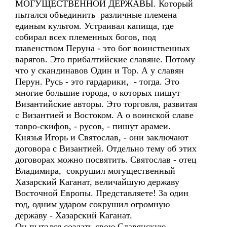
МОГУЩЕСТВЕННОЙ ДЕРЖАВЫ. Который
пытался объединить различные племена
единым культом. Устраивал капища, где
собирал всех племенных богов, под
главенством Перуна - это бог воинственных
варягов. Это прибалтийские славяне. Потому
что у скандинавов Один и Тор. А у славян
Перун. Русь - это гардарики, - тогда. Это
многие большие города, о которых пишут
Византийские авторы. Это торговля, развитая
с Византией и Востоком. А о воинской славе
тавро-скифов, - русов, - пишут арамеи.
Князья Игорь и Святослав, - они заключают
договора с Византией. Отдельно тему об этих
договорах можно посвятить. Святослав - отец
Владимира, сокрушил могущественный
Хазарский Каганат, величайшую державу
Восточной Европы. Представляете! За один
год, одним ударом сокрушил огромную
державу - Хазарский Каганат.
Он пытался создать свою Славянскую