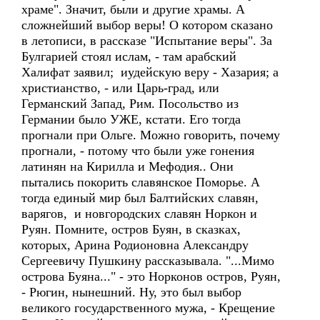
храме". Значит, были и другие храмы. А
сложнейший выбор веры! О котором сказано
в летописи, в рассказе "Испытание веры". За
Булгарией стоял ислам, - там арабский
Халифат заявил; иудейскую веру - Хазария; а
христианство, - или Царь-град, или
Германский Запад, Рим. Посольство из
Германии было УЖЕ, кстати. Его тогда
прогнали при Ольге. Можно говорить, почему
прогнали, - потому что были уже гонения
латинян на Кирилла и Мефодия.. Они
пытались покорить славянское Поморье. А
тогда единый мир был Балтийских славян,
варягов, и новгородских славян Норкон и
Руян. Помните, остров Буян, в сказках,
которых, Арина Родионовна Александру
Сергеевичу Пушкину рассказывала. "...Мимо
острова Буяна..." - это Норконов остров, Руян,
- Рюгин, нынешний. Ну, это был выбор
великого государственного мужа, - Крещение