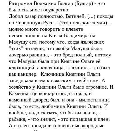
Разгромил Волжских Болгар (Булгар) - это
было сильное государство.
Добил хазар полностью, Вятичей, (...) походы
на Червонную Русь, - (это польские земли)...
можно много говорить о клевете
неоязычников на Князя Владимира на
Малушу его, потому что, когда языческих
"этих" читаешь, что якобы Малуша была
дочерью раввина, - это бред полный, потому
что Малуша была при Княгине Ольге её
ключницей, а ключница, ключник, - это был
как канцлер. Ключница Княгини Ольги
заведовала всем княжеским хозяйством. А
хозяйство у Княгини Ольги было огромное. И
Каменная церковь-ротонда стояла, и
каменный дворец был, и она - милостыница
была, то есть, любимица Княгини Ольги. И
вообще, надо сказать, чтобы вы знали, -
рабыня, - что значит, - это попавшая в плен.
А в плен попадали и очень высокородные