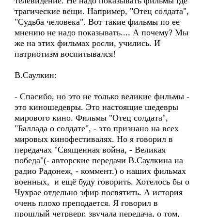
телевидение. Не надо показывать фильмы где
трагические вещи. Например, "Отец солдата",
"Судьба человека". Вот такие фильмы по ее
мнению не надо показывать.... А почему? Мы
же на этих фильмах росли, учились. И
патриотизм воспитывался!
В.Саулкин:
- Спасибо, но это не только великие фильмы -
это киношедевры. Это настоящие шедевры
мирового кино. Фильмы "Отец солдата",
"Баллада о солдате", - это признано на всех
мировых кинофестивалях. Но я говорил в
передачах "Священная война, - Великая
победа"(- авторские передачи В.Саулкина на
радио Радонеж, - коммент.) о наших фильмах
военных, и ещё буду говорить. Хотелось бы о
Чухрае отдельно эфир посвятить. А история
очень плохо преподается. Я говорил в
прошлый четрверг, звучала передача, о том,