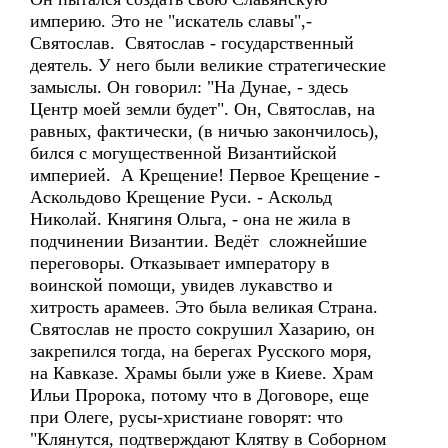
империю. Это не "искатель славы",-
Святослав. Святослав - государственный
деятель. У него были великие стратегические
замыслы. Он говорил: "На Дунае, - здесь
Центр моей земли будет". Он, Святослав, на
равных, фактически, (в ничью закончилось),
бился с могущественной Византийской
империей. А Крещение! Первое Крещение -
Аскольдово Крещение Руси. - Аскольд
Николай. Княгиня Ольга, - она не жила в
подчинении Византии. Ведёт сложнейшие
переговоры. Отказывает императору в
воинской помощи, увидев лукавство и
хитрость арамеев. Это была великая Страна.
Святослав не просто сокрушил Хазарию, он
закрепился тогда, на берегах Русского моря,
на Кавказе. Храмы были уже в Киеве. Храм
Ильи Пророка, потому что в Договоре, еще
при Олеге, русы-христиане говорят: что
"Клянутся, подтверждают Клятву в Соборном