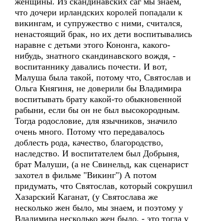
женщины. Из скандинавских саг мы знаем,
что дочери ирландских королей попадали к
викингам, и супружество с ними, считался,
ненастоящий брак, но их дети воспитывались
наравне с детьми этого Кононга, какого-
нибудь, знатного скандинавского вождя, -
воспитаннику давались почести. И вот,
Малуша была такой, потому что, Святослав и
Ольга Княгиня, не доверили бы Владимира
воспитывать брату какой-то обыкновенной
рабыни, если бы он не был высокородным.
Тогда родословие, для язычников, значило
очень много. Потому что передавалось
доблесть рода, качество, благородство,
наследство. И воспитателем был Добрыня,
брат Малуши, (а не Свинельд, как сценарист
захотел в фильме "Викинг") А потом
придумать, что Святослав, который сокрушил
Хазарский Каганат, (у Святослава же
несколько жен было, мы знаем, и поэтому у
Владимира несколько жен было, - это тогда у