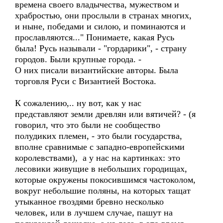
времена своего владычества, мужеством и
храбростью, они прослыли в странах многих,
и ныне, победами и силою, и поминаются и
прославляются..." Понимаете, какая Русь
была! Русь называли - "гордарики", - страну
городов. Были крупные города. -
О них писали византийские авторы. Была
торговля Руси с Византией Востока.
К сожалению,.. ну вот, как у нас
представляют земли древлян или вятичей? - (я
говорил, что это были не сообщество
полудиких племен, - это были государства,
вполне сравнимые с западно-европейскими
королевствами), а у нас на картинках: это
лесовики живущие в небольших городищах,
которые окружены покосившимся частоколом,
вокруг небольшие поляны, на которых тащат
утыканное гвоздями бревно несколько
человек, или в лучшем случае, пашут на