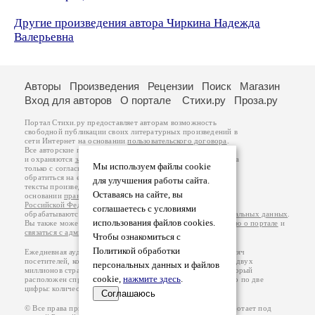
Другие произведения автора Чиркина Надежда
Валерьевна
Авторы
Произведения
Рецензии
Поиск
Магазин
Вход для авторов
О портале
Стихи.ру
Проза.ру
Портал Стихи.ру предоставляет авторам возможность
свободной публикации своих литературных произведений в
сети Интернет на основании
пользовательского договора
.
Все авторские права на произведения принадлежат авторам
и охраняются
законом
. Перепечатка произведений возможна
Мы используем файлы cookie
только с согласия его автора, к которому вы можете
обратиться на его авторской странице. Ответственность за
для улучшения работы сайта.
тексты произведений авторы несут самостоятельно на
Оставаясь на сайте, вы
основании
правил публикации
и
законодательства
Российской Федерации
. Данные пользователей
соглашаетесь с условиями
обрабатываются на основании
Политики обработки персональных данных
.
использования файлов cookies.
Вы также можете посмотреть более подробную
информацию о портале
и
связаться с администрацией
.
Чтобы ознакомиться с
Политикой обработки
Ежедневная аудитория портала Стихи.ру – порядка 200 тысяч
посетителей, которые в общей сумме просматривают более двух
персональных данных и файлов
миллионов страниц по данным счетчика посещаемости, который
cookie,
нажмите здесь
.
расположен справа от этого текста. В каждой графе указано по две
цифры: количество просмотров и количество посетителей.
Соглашаюсь
© Все права принадлежат авторам, 2000-2026. Портал работает под