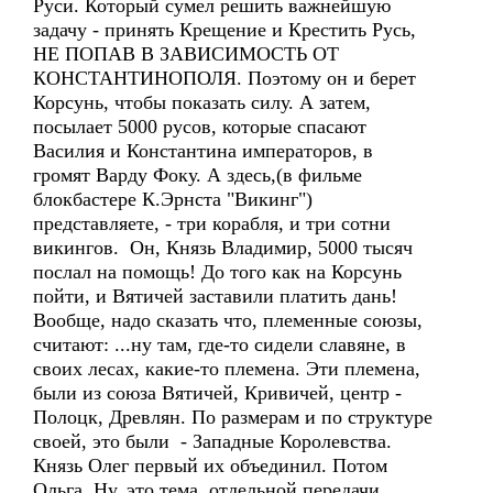
Руси. Который сумел решить важнейшую
задачу - принять Крещение и Крестить Русь,
НЕ ПОПАВ В ЗАВИСИМОСТЬ ОТ
КОНСТАНТИНОПОЛЯ. Поэтому он и берет
Корсунь, чтобы показать силу. А затем,
посылает 5000 русов, которые спасают
Василия и Константина императоров, в
громят Варду Фоку. А здесь,(в фильме
блокбастере К.Эрнста "Викинг")
представляете, - три корабля, и три сотни
викингов. Он, Князь Владимир, 5000 тысяч
послал на помощь! До того как на Корсунь
пойти, и Вятичей заставили платить дань!
Вообще, надо сказать что, племенные союзы,
считают: ...ну там, где-то сидели славяне, в
своих лесах, какие-то племена. Эти племена,
были из союза Вятичей, Кривичей, центр -
Полоцк, Древлян. По размерам и по структуре
своей, это были - Западные Королевства.
Князь Олег первый их объединил. Потом
Ольга. Ну, это тема, отдельной передачи.