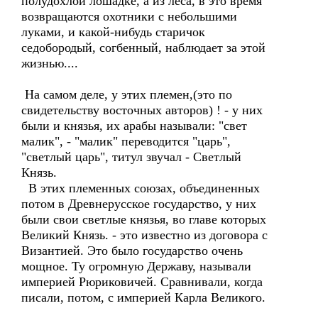
полудохлой лошадке, а из леса, в это время
возвращаются охотники с небольшими
луками, и какой-нибудь старичок
седобородый, согбенный, наблюдает за этой
жизнью....
На самом деле, у этих племен,(это по
свидетельству восточных авторов) ! - у них
были и князья, их арабы называли: "свет
малик", - "малик" переводится "царь",
"светлый царь", титул звучал - Светлый
Князь.
В этих племенных союзах, объединенных
потом в Древнерусское государство, у них
были свои светлые князья, во главе которых
Великий Князь. - это известно из договора с
Византией. Это было государство очень
мощное. Ту огромную Державу, называли
империей Рюриковичей. Сравнивали, когда
писали, потом, с империей Карла Великого.