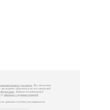
ользовательского договора
. Все авторские
у вы можете обратиться на его авторской
й Федерации
. Данные пользователей
е
и
связаться с администрацией
.
ц по данным счетчика посещаемости,