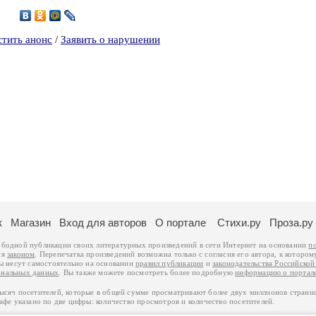
9
стить анонс
/
Заявить о нарушении
к
Магазин
Вход для авторов
О портале
Стихи.ру
Проза.ру
ободной публикации своих литературных произведений в сети Интернет на основании
п
ся
законом
. Перепечатка произведений возможна только с согласия его автора, к котором
ры несут самостоятельно на основании
правил публикации
и
законодательства Российско
ональных данных
. Вы также можете посмотреть более подробную
информацию о портал
тысяч посетителей, которые в общей сумме просматривают более двух миллионов страни
афе указано по две цифры: количество просмотров и количество посетителей.