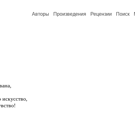
Авторы
Произведения
Рецензии
Поиск
вана,
о искусство,
увство!