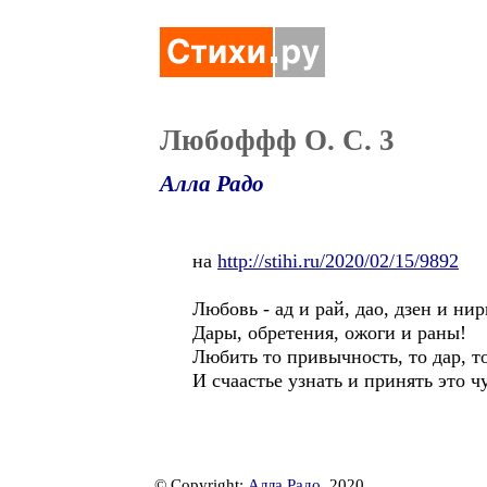
Любоффф О. С. 3
Алла Радо
на
http://stihi.ru/2020/02/15/9892
Любовь - ад и рай, дао, дзен и нир
Дары, обретения, ожоги и раны!
Любить то привычность, то дар, т
И счаастье узнать и принять это ч
© Copyright:
Алла Радо
, 2020