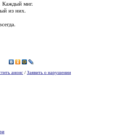
. Каждый миг.
ый из них.
всегда.
0
стить анонс
/
Заявить о нарушении
ри