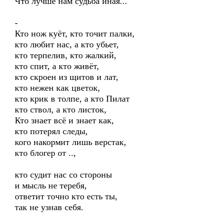
Что лучше нам судьба иная...
-
Кто нож куёт, кто точит палки,
кто любит нас, а кто убьет,
кто терпелив, кто жалкий,
кто спит, а кто живёт,
кто скроен из щитов и лат,
кто нежен как цветок,
кто крик в толпе, а кто Пилат
кто ствол, а кто листок,
Кто знает всё и знает как,
кто потерял следы,
кого накормит лишь верстак,
кто блогер от ..,
кто судит нас со стороны
и мысль не теребя,
ответит точно кто есть ты,
так не узнав себя.