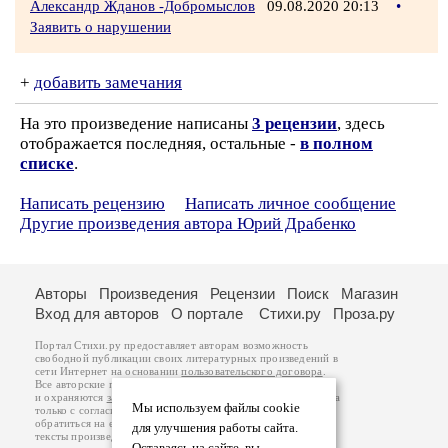
Александр Жданов -Добромыслов
09.08.2020 20:13
•
Заявить о нарушении
+
добавить замечания
На это произведение написаны
3 рецензии
, здесь
отображается последняя, остальные -
в полном
списке
.
Написать рецензию
Написать личное сообщение
Другие произведения автора Юрий Драбенко
Авторы
Произведения
Рецензии
Поиск
Магазин
Вход для авторов
О портале
Стихи.ру
Проза.ру
Портал Стихи.ру предоставляет авторам возможность
свободной публикации своих литературных произведений в
сети Интернет на основании
пользовательского договора
.
Все авторские права на произведения принадлежат авторам
и охраняются
законом
. Перепечатка произведений возможна
Мы используем файлы cookie
только с согласия его автора, к которому вы можете
обратиться на его авторской странице. Ответственность за
для улучшения работы сайта.
тексты произведений авторы несут самостоятельно на