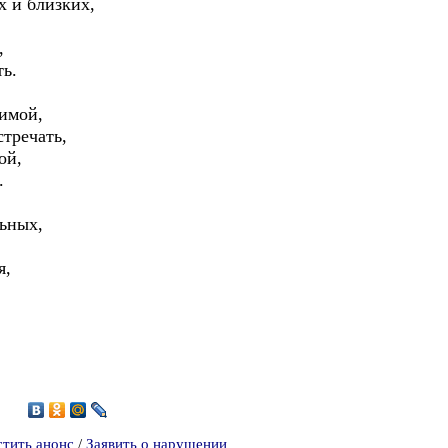
 и близких,
,
ть.
имой,
тречать,
ой,
.
льных,
я,
4
стить анонс
/
Заявить о нарушении