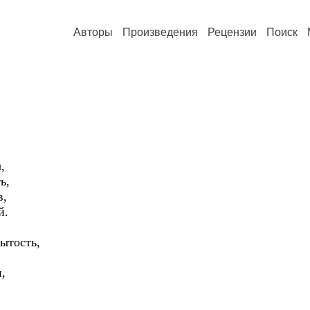
Авторы
Произведения
Рецензии
Поиск
,
ь,
в,
й.
ытость,
,