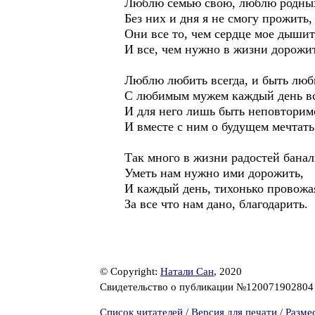
Люблю семью свою, люблю родных
Без них и дня я не смогу прожить,
Они все то, чем сердце мое дышит
И все, чем нужно в жизни дорожи
Люблю любить всегда, и быть люб
С любимым мужем каждый день вс
И для него лишь быть неповторим
И вместе с ним о будущем мечтать
Так много в жизни радостей бана
Уметь нам нужно ими дорожить,
И каждый день, тихонько провожа
За все что нам дано, благодарить.
© Copyright:
Натали Сан
, 2020
Свидетельство о публикации №12007190280
Список читателей
/
Версия для печати
/
Разме