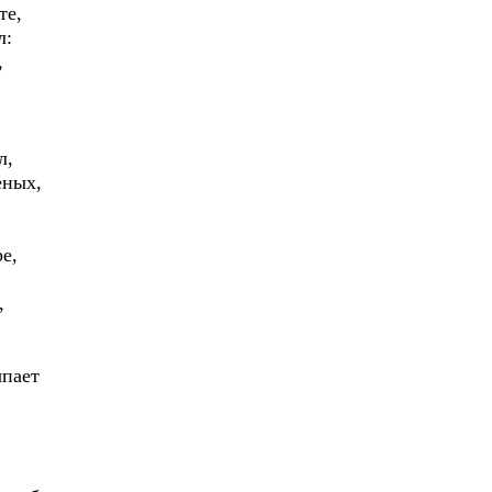
те,
л:
,
л,
еных,
е,
,
ыпает