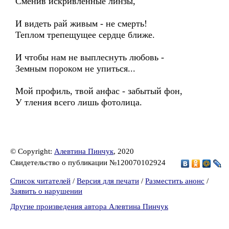
Сменив искривленные линзы,
И видеть рай живым - не смерть!
Теплом трепещущее сердце ближе.
И чтобы нам не выплеснуть любовь -
Земным пороком не упиться...
Мой профиль, твой анфас - забытый фон,
У тления всего лишь фотолица.
© Copyright:
Алевтина Пинчук
, 2020
Свидетельство о публикации №120070102924
Список читателей
/
Версия для печати
/
Разместить анонс
/
Заявить о нарушении
Другие произведения автора Алевтина Пинчук