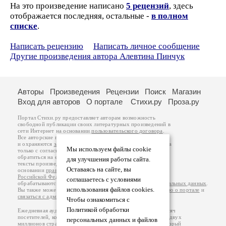
На это произведение написано
5 рецензий
, здесь
отображается последняя, остальные -
в полном
списке
.
Написать рецензию
Написать личное сообщение
Другие произведения автора Алевтина Пинчук
Авторы
Произведения
Рецензии
Поиск
Магазин
Вход для авторов
О портале
Стихи.ру
Проза.ру
Портал Стихи.ру предоставляет авторам возможность
свободной публикации своих литературных произведений в
сети Интернет на основании
пользовательского договора
.
Все авторские права на произведения принадлежат авторам
и охраняются
законом
. Перепечатка произведений возможна
Мы используем файлы cookie
только с согласия его автора, к которому вы можете
обратиться на его авторской странице. Ответственность за
для улучшения работы сайта.
тексты произведений авторы несут самостоятельно на
Оставаясь на сайте, вы
основании
правил публикации
и
законодательства
Российской Федерации
. Данные пользователей
соглашаетесь с условиями
обрабатываются на основании
Политики обработки персональных данных
.
использования файлов cookies.
Вы также можете посмотреть более подробную
информацию о портале
и
связаться с администрацией
.
Чтобы ознакомиться с
Политикой обработки
Ежедневная аудитория портала Стихи.ру – порядка 200 тысяч
посетителей, которые в общей сумме просматривают более двух
персональных данных и файлов
миллионов страниц по данным счетчика посещаемости, который