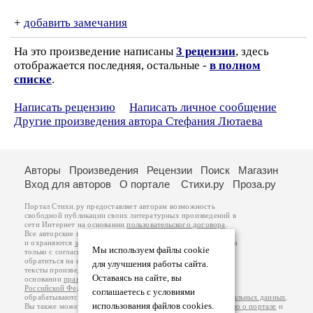
+
добавить замечания
На это произведение написаны
3 рецензии
, здесь
отображается последняя, остальные -
в полном
списке
.
Написать рецензию
Написать личное сообщение
Другие произведения автора Стефания Лютаева
Авторы
Произведения
Рецензии
Поиск
Магазин
Вход для авторов
О портале
Стихи.ру
Проза.ру
Портал Стихи.ру предоставляет авторам возможность
свободной публикации своих литературных произведений в
сети Интернет на основании
пользовательского договора
.
Все авторские права на произведения принадлежат авторам
и охраняются
законом
. Перепечатка произведений возможна
Мы используем файлы cookie
только с согласия его автора, к которому вы можете
обратиться на его авторской странице. Ответственность за
для улучшения работы сайта.
тексты произведений авторы несут самостоятельно на
Оставаясь на сайте, вы
основании
правил публикации
и
законодательства
Российской Федерации
. Данные пользователей
соглашаетесь с условиями
обрабатываются на основании
Политики обработки персональных данных
.
использования файлов cookies.
Вы также можете посмотреть более подробную
информацию о портале
и