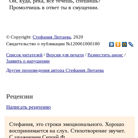
Ой, куда, река, всё течешь, спешишь?
Промолчишь в ответ ты в смущении.
© Copyright:
Стефания Лютаева
, 2020
Свидетельство о публикации №120061000180
Список читателей
/
Версия для печати
/
Разместить анонс
/
Заявить о нарушении
Другие произведения автора Стефания Лютаева
Рецензии
Написать рецензию
Стефания, это строки эмоционального. Хорошо
воспринимается на слух. Стихотворение звучит.
С уважением Сергей Ф.