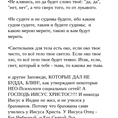
•Не клянись, но да будет слово твоё: "да, да",
"нет, нет", а что сверх того, то от лукавого.
•Не судите и не судимы будите, ибо каким
судом судите, таким и будите судимы; и
какою мерою мерите, такою и вам будут
мерить.
•Светильник для тела есть око, если око твое
чисто, то всё тело твое светло. Если око твое
зло, то всё тело твое будет темно. Итак, если,
свет, который в тебе - тьма, то какова же тьма.
и другие Заповеди, КОТОРЫЕ ДАЛ НЕ
БУДДА, БЛИН!, как утверждают некоторые
НЕО-Психологи социальных сетей! А
ГОСПОДЬ ИИСУС ХРИСТОС!!!! И никогда
Иисус в Индии не жил, и не учился у
брахманов. Потому что брахманы сами
учились у Иисуса Христа. У Иисуса Отец -
Бог Небесный, и Его Святой Дух