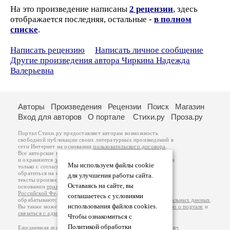
На это произведение написаны
2 рецензии
, здесь
отображается последняя, остальные -
в полном
списке
.
Написать рецензию
Написать личное сообщение
Другие произведения автора Чиркина Надежда
Валерьевна
Авторы
Произведения
Рецензии
Поиск
Магазин
Вход для авторов
О портале
Стихи.ру
Проза.ру
Портал Стихи.ру предоставляет авторам возможность
свободной публикации своих литературных произведений в
сети Интернет на основании
пользовательского договора
.
Все авторские права на произведения принадлежат авторам
и охраняются
законом
. Перепечатка произведений возможна
Мы используем файлы cookie
только с согласия его автора, к которому вы можете
обратиться на его авторской странице. Ответственность за
для улучшения работы сайта.
тексты произведений авторы несут самостоятельно на
Оставаясь на сайте, вы
основании
правил публикации
и
законодательства
Российской Федерации
. Данные пользователей
соглашаетесь с условиями
обрабатываются на основании
Политики обработки персональных данных
.
использования файлов cookies.
Вы также можете посмотреть более подробную
информацию о портале
и
связаться с администрацией
.
Чтобы ознакомиться с
Политикой обработки
Ежедневная аудитория портала Стихи.ру – порядка 200 тысяч