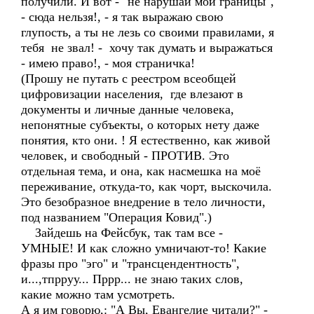
получили. И вот - "не нарушай мои границы",
- сюда нельзя!, - я так выражаю свою
глупость, а ты не лезь со своими правилами, я
тебя не звал! - хочу так думать и выражаться
- имею право!, - моя страничка!
(Прошу не путать с реестром всеобщей
цифровизации населения, где влезают в
документы и личные данные человека,
непонятные субъекты, о которых нету даже
понятия, кто они. ! Я естественно, как живой
человек, и свободный - ПРОТИВ. Это
отдельная тема, и она, как насмешка на моё
переживание, откуда-то, как чорт, выскочила.
Это безобразное внедрение в тело личности,
под названием "Операция Ковид".)
Зайдешь на Фейсбук, так там все -
УМНЫЕ! И как сложно умничают-то! Какие
фразы про "эго" и "трансцендентность",
и...,тпрруу... Пррр... не знаю таких слов,
какие можно там усмотреть.
А я им говорю,: "А Вы, Евангелие читали?" -