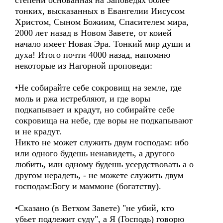
степени основанная на Заповедях более
тонких, высказанных в Евангелии Иисусом
Христом, Сыном Божиим, Спасителем мира,
2000 лет назад в Новом Завете, от коией
начало имеет Новая Эра. Тонкий мир души и
духа! Итого почти 4000 назад, напомню
некоторые из Нагорной проповеди:
•Не собирайте себе сокровищ на земле, где
моль и ржа истребляют, и где воры
подкапывает и крадут, но собирайте себе
сокровища на небе, где воры не подкапывают
и не крадут.
Никто не может служить двум господам: ибо
или одного будешь ненавидеть, а другого
любить, или одному будешь усердствовать а о
другом нерадеть, - не можете служить двум
господам:Богу и маммоне (богатству).
•Сказано (в Ветхом Завете) "не убий, кто
убьет подлежит суду", а Я (Господь) говорю