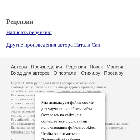
Рецензии
Написать рецензию
Другие произведения автора Натали Сан
Авторы
Произведения
Рецензии
Поиск
Магазин
Вход для авторов
О портале
Стихи.ру
Проза.ру
Портал Стихи.ру предоставляет авторам возможность
свободной публикации своих литературных произведений в
сети Интернет на основании
пользовательского договора
.
Все авторские права на произведения принадлежат авторам
и охраняются
законом
. Перепечатка произведений возможна
Мы используем файлы cookie
только с согласия его автора, к которому вы можете
обратиться на его авторской странице. Ответственность за
для улучшения работы сайта.
тексты произведений авторы несут самостоятельно на
Оставаясь на сайте, вы
основании
правил публикации
и
законодательства
Российской Федерации
. Данные пользователей
соглашаетесь с условиями
обрабатываются на основании
Политики обработки персональных данных
.
использования файлов cookies.
Вы также можете посмотреть более подробную
информацию о портале
и
связаться с администрацией
.
Чтобы ознакомиться с