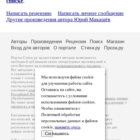
списке
.
Написать рецензию
Написать личное сообщение
Другие произведения автора Юрий Макашёв
Авторы
Произведения
Рецензии
Поиск
Магазин
Вход для авторов
О портале
Стихи.ру
Проза.ру
Портал Стихи.ру предоставляет авторам возможность
свободной публикации своих литературных произведений в
сети Интернет на основании
пользовательского договора
.
Все авторские права на произведения принадлежат авторам
и охраняются
законом
. Перепечатка произведений возможна
Мы используем файлы cookie
только с согласия его автора, к которому вы можете
обратиться на его авторской странице. Ответственность за
для улучшения работы сайта.
тексты произведений авторы несут самостоятельно на
Оставаясь на сайте, вы
основании
правил публикации
и
законодательства
Российской Федерации
. Данные пользователей
соглашаетесь с условиями
обрабатываются на основании
Политики обработки персональных данных
.
использования файлов cookies.
Вы также можете посмотреть более подробную
информацию о портале
и
связаться с администрацией
.
Чтобы ознакомиться с
Политикой обработки
Ежедневная аудитория портала Стихи.ру – порядка 200 тысяч
посетителей, которые в общей сумме просматривают более двух
персональных данных и файлов
миллионов страниц по данным счетчика посещаемости, который
cookie,
нажмите здесь
.
расположен справа от этого текста. В каждой графе указано по две
цифры: количество просмотров и количество посетителей.
Соглашаюсь