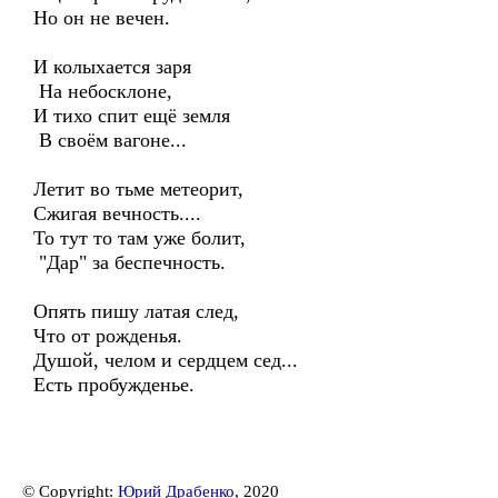
Но он не вечен.
И колыхается заря
На небосклоне,
И тихо спит ещё земля
В своём вагоне...
Летит во тьме метеорит,
Сжигая вечность....
То тут то там уже болит,
"Дар" за беспечность.
Опять пишу латая след,
Что от рожденья.
Душой, челом и сердцем сед...
Есть пробужденье.
© Copyright:
Юрий Драбенко
, 2020