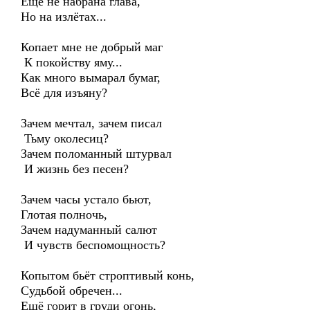
Ещё не набрана глава,
Но на излётах...
Копает мне не добрый маг
К покойству яму...
Как много вымарал бумаг,
Всё для изъяну?
Зачем мечтал, зачем писал
Тьму околесиц?
Зачем поломанный штурвал
И жизнь без песен?
Зачем часы устало бьют,
Глотая полночь,
Зачем надуманный салют
И чувств беспомощность?
Копытом бьёт строптивый конь,
Судьбой обречен...
Ещё горит в груди огонь,