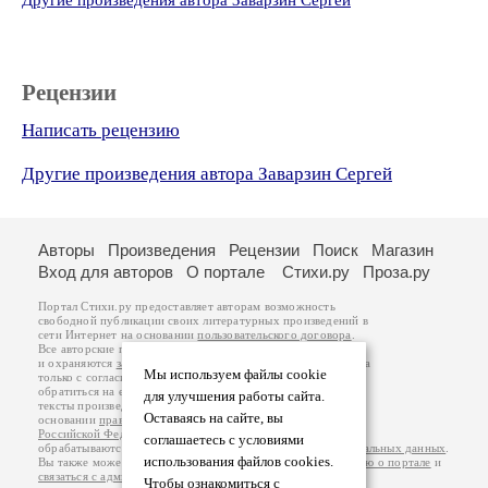
Другие произведения автора Заварзин Сергей
Рецензии
Написать рецензию
Другие произведения автора Заварзин Сергей
Авторы
Произведения
Рецензии
Поиск
Магазин
Вход для авторов
О портале
Стихи.ру
Проза.ру
Портал Стихи.ру предоставляет авторам возможность
свободной публикации своих литературных произведений в
сети Интернет на основании
пользовательского договора
.
Все авторские права на произведения принадлежат авторам
и охраняются
законом
. Перепечатка произведений возможна
Мы используем файлы cookie
только с согласия его автора, к которому вы можете
обратиться на его авторской странице. Ответственность за
для улучшения работы сайта.
тексты произведений авторы несут самостоятельно на
Оставаясь на сайте, вы
основании
правил публикации
и
законодательства
Российской Федерации
. Данные пользователей
соглашаетесь с условиями
обрабатываются на основании
Политики обработки персональных данных
.
использования файлов cookies.
Вы также можете посмотреть более подробную
информацию о портале
и
связаться с администрацией
.
Чтобы ознакомиться с