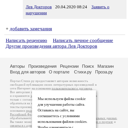
Лев Докторов
20.04.2020 08:24
Заявить о
нарушении
+
добавить замечания
Написать рецензию
Написать личное сообщение
Другие произведения автора Лев Докторов
Авторы
Произведения
Рецензии
Поиск
Магазин
Вход для авторов
О портале
Стихи.ру
Проза.ру
Портал Стихи.ру предоставляет авторам возможность
свободной публикации своих литературных произведений в
сети Интернет на основании
пользовательского договора
.
Все авторские права на произведения принадлежат авторам
и охраняются
законом
. Перепечатка произведений возможна
Мы используем файлы cookie
только с согласия его автора, к которому вы можете
обратиться на его авторской странице. Ответственность за
для улучшения работы сайта.
тексты произведений авторы несут самостоятельно на
Оставаясь на сайте, вы
основании
правил публикации
и
законодательства
Российской Федерации
. Данные пользователей
соглашаетесь с условиями
обрабатываются на основании
Политики обработки персональных данных
.
использования файлов cookies.
Вы также можете посмотреть более подробную
информацию о портале
и
связаться с администрацией
.
Чтобы ознакомиться с