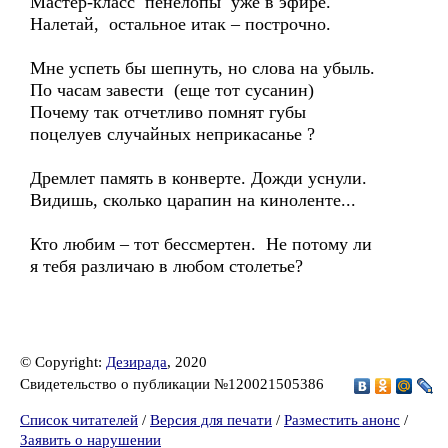
Мастер-класс пенелопы уже в эфире.
Налетай, остальное итак – построчно.
Мне успеть бы шепнуть, но слова на убыль.
По часам завести (еще тот сусанин)
Почему так отчетливо помнят губы
поцелуев случайных неприкасанье ?
Дремлет память в конверте. Дожди уснули.
Видишь, сколько царапин на киноленте...
Кто любим – тот бессмертен. Не потому ли
я тебя различаю в любом столетье?
© Copyright:
Дезирада
, 2020
Свидетельство о публикации №120021505386
Список читателей
/
Версия для печати
/
Разместить анонс
/
Заявить о нарушении