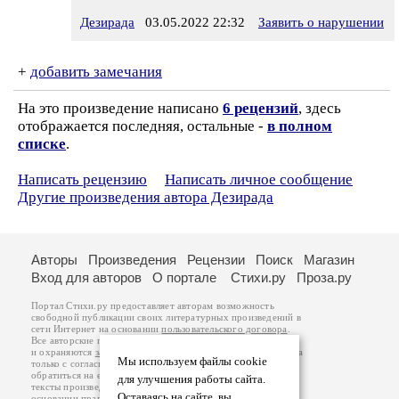
Дезирада
03.05.2022 22:32
Заявить о нарушении
+
добавить замечания
На это произведение написано
6 рецензий
, здесь
отображается последняя, остальные -
в полном
списке
.
Написать рецензию
Написать личное сообщение
Другие произведения автора Дезирада
Авторы
Произведения
Рецензии
Поиск
Магазин
Вход для авторов
О портале
Стихи.ру
Проза.ру
Портал Стихи.ру предоставляет авторам возможность
свободной публикации своих литературных произведений в
сети Интернет на основании
пользовательского договора
.
Все авторские права на произведения принадлежат авторам
и охраняются
законом
. Перепечатка произведений возможна
Мы используем файлы cookie
только с согласия его автора, к которому вы можете
обратиться на его авторской странице. Ответственность за
для улучшения работы сайта.
тексты произведений авторы несут самостоятельно на
Оставаясь на сайте, вы
основании
правил публикации
и
законодательства