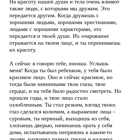
На красоту нашей души и тела очень влияют
также люди, с которыми мы дружим. Это
передается другим. Когда дружишь с
хорошими людьми, хорошими христианами,
людьми с хорошими характерами, это
передается и твоей душе. Их очарование
отражается на твоем лице, и ты перенимаешь
их красоту.
А сейчас я говорю тебе, юноша. Услышь
меня! Когда ты был ребенком, у тебя было
красивое лицо. Оно и сейчас красивое, но
тогда были невинными твои глаза, твое
сердце, и на тебя было радостно смотреть. Но
прошли годы, и твое лицо стало
озлобленным. Ты стал резким, взгляд твоих
глаз сделался колючим, а выражение лица –
суровым, ты нервный, выходишь из себя,
хлопаешь дверью, начинаешь орать у себя
дома, испытываешь неприязнь к каким-то
людям, натворил разных грехов и наломал