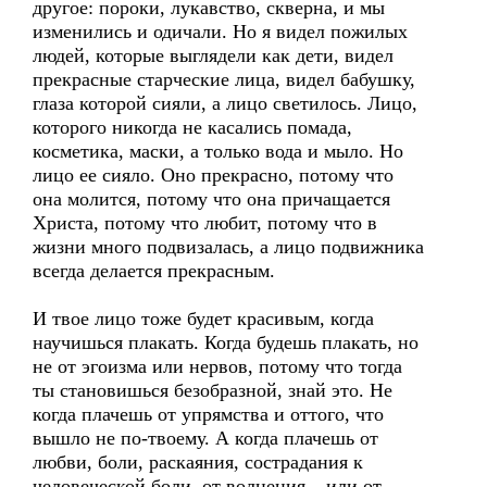
другое: пороки, лукавство, скверна, и мы
изменились и одичали. Но я видел пожилых
людей, которые выглядели как дети, видел
прекрасные старческие лица, видел бабушку,
глаза которой сияли, а лицо светилось. Лицо,
которого никогда не касались помада,
косметика, маски, а только вода и мыло. Но
лицо ее сияло. Оно прекрасно, потому что
она молится, потому что она причащается
Христа, потому что любит, потому что в
жизни много подвизалась, а лицо подвижника
всегда делается прекрасным.
И твое лицо тоже будет красивым, когда
научишься плакать. Когда будешь плакать, но
не от эгоизма или нервов, потому что тогда
ты становишься безобразной, знай это. Не
когда плачешь от упрямства и оттого, что
вышло не по-твоему. А когда плачешь от
любви, боли, раскаяния, сострадания к
человеческой боли, от волнения – или от