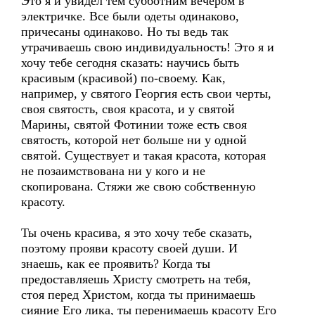
Это я и увидел тем субботним вечером в
электричке. Все были одеты одинаково,
причесаны одинаково. Но ты ведь так
утрачиваешь свою индивидуальность! Это я и
хочу тебе сегодня сказать: научись быть
красивым (красивой) по-своему. Как,
например, у святого Георгия есть свои черты,
своя святость, своя красота, и у святой
Марины, святой Фотинии тоже есть своя
святость, которой нет больше ни у одной
святой. Существует и такая красота, которая
не позаимствована ни у кого и не
скопирована. Стяжи же свою собственную
красоту.
Ты очень красива, я это хочу тебе сказать,
поэтому прояви красоту своей души. И
знаешь, как ее проявить? Когда ты
предоставляешь Христу смотреть на тебя,
стоя перед Христом, когда ты принимаешь
сияние Его лика, ты перенимаешь красоту Его