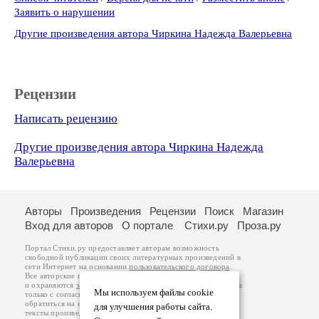
Заявить о нарушении
Другие произведения автора Чиркина Надежда Валерьевна
Рецензии
Написать рецензию
Другие произведения автора Чиркина Надежда
Валерьевна
Авторы
Произведения
Рецензии
Поиск
Магазин
Вход для авторов
О портале
Стихи.ру
Проза.ру
Портал Стихи.ру предоставляет авторам возможность
свободной публикации своих литературных произведений в
сети Интернет на основании
пользовательского договора
.
Все авторские права на произведения принадлежат авторам
и охраняются
законом
. Перепечатка произведений возможна
Мы используем файлы cookie
только с согласия его автора, к которому вы можете
обратиться на его авторской странице. Ответственность за
для улучшения работы сайта.
тексты произведений авторы несут самостоятельно на