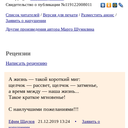
Свидетельство о публикации №119122008011
Список читателей
/
Версия для печати
/
Разместить анонс
/
Заявить о нарушении
Другие произведения автора Марго Шумилина
Рецензии
Написать рецензию
А жизнь — такой короткий миг:
щелчок — рассвет, щелчок — затменье,
а время между — наша жизнь...
Такое краткое мгновенье!
С наилучшими пожеланиями!!!
Ефим Шаулов
21.12.2019 13:24
•
Заявить о
нарушении