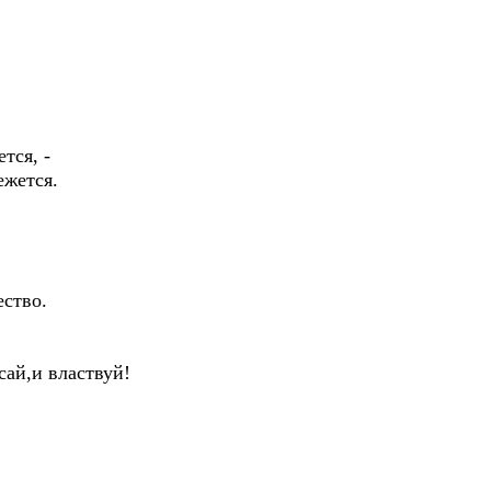
тся, -
ежется.
ество.
сай,и властвуй!