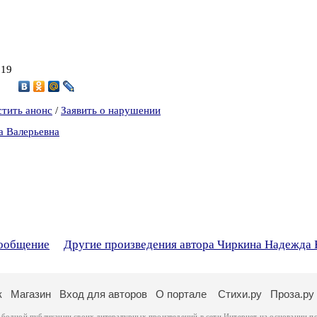
019
стить анонс
/
Заявить о нарушении
а Валерьевна
сообщение
Другие произведения автора Чиркина Надежда 
к
Магазин
Вход для авторов
О портале
Стихи.ру
Проза.ру
ободной публикации своих литературных произведений в сети Интернет на основании
п