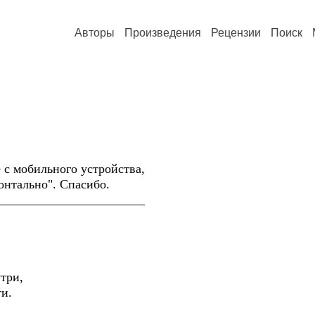
Авторы
Произведения
Рецензии
Поиск
е с мобильного устройства,
онтально". Спасибо.
_______________________
утри,
ти.