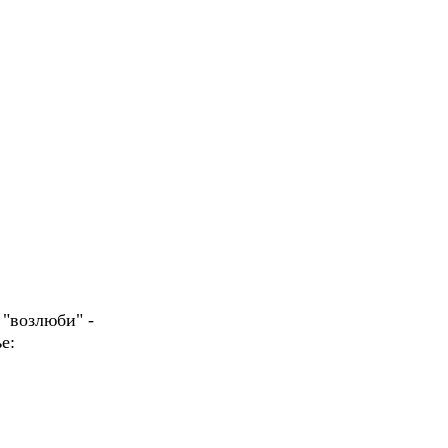
 "возлюби" -
е: