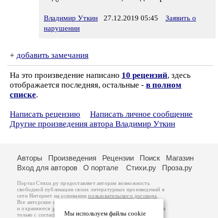
Владимир Уткин
27.12.2019 05:45
Заявить о
нарушении
+
добавить замечания
На это произведение написано
10 рецензий
, здесь
отображается последняя, остальные -
в полном
списке
.
Написать рецензию
Написать личное сообщение
Другие произведения автора Владимир Уткин
Авторы
Произведения
Рецензии
Поиск
Магазин
Вход для авторов
О портале
Стихи.ру
Проза.ру
Портал Стихи.ру предоставляет авторам возможность
свободной публикации своих литературных произведений в
сети Интернет на основании
пользовательского договора
.
Все авторские права на произведения принадлежат авторам
и охраняются
законом
. Перепечатка произведений возможна
Мы используем файлы cookie
только с согласия его автора, к которому вы можете