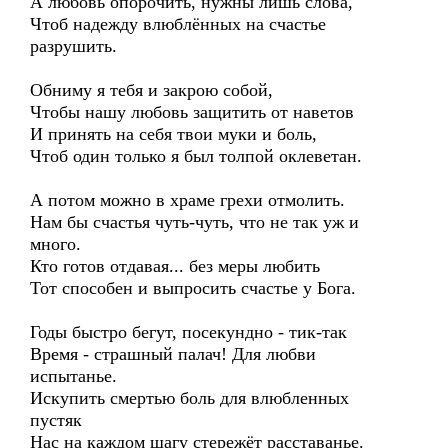
А любовь опорочить, нужны лишь слова,
Чтоб надежду влюблённых на счастье
разрушить.
Обниму я тебя и закрою собой,
Чтобы нашу любовь защитить от наветов
И принять на себя твои муки и боль,
Чтоб один только я был толпой оклеветан.
А потом можно в храме грехи отмолить.
Нам бы счастья чуть-чуть, что не так уж и
много.
Кто готов отдавая... без меры любить
Тот способен и выпросить счастье у Бога.
Годы быстро бегут, посекундно - тик-так
Время - страшный палач! Для любви
испытанье.
Искупить смертью боль для влюбленных
пустяк
Нас на каждом шагу стережёт расставанье.