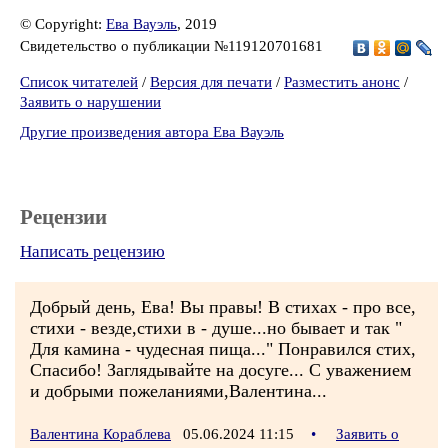
© Copyright:
Ева Вауэль
, 2019
Свидетельство о публикации №119120701681
Список читателей
/
Версия для печати
/
Разместить анонс
/
Заявить о нарушении
Другие произведения автора Ева Вауэль
Рецензии
Написать рецензию
Добрый день, Ева! Вы правы! В стихах - про все,
стихи - везде,стихи в - душе...но бывает и так "
Для камина - чудесная пища..." Понравился стих,
Спасибо! Заглядывайте на досуге... С уважением
и добрыми пожеланиями,Валентина...
Валентина Кораблева
05.06.2024 11:15
•
Заявить о