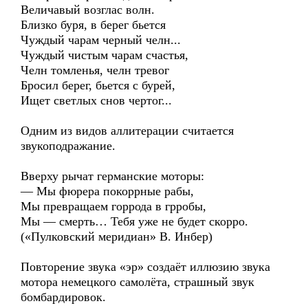
Величавый возглас волн.
Близко буря, в берег бьется
Чуждый чарам черный челн...
Чуждый чистым чарам счастья,
Челн томленья, челн тревог
Бросил берег, бьется с бурей,
Ищет светлых снов чертог...
Одним из видов аллитерации считается
звукоподражание.
Вверху рычат германские моторы:
— Мы фюрера покоррные рабы,
Мы превращаем горрода в грробы,
Мы — смерть… Тебя уже не будет скорро.
(«Пулковский меридиан» В. Инбер)
Повторение звука «эр» создаёт иллюзию звука
мотора немецкого самолёта, страшный звук
бомбардировок.