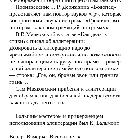
в воображении образ шипящего шампанского.
Произведение Г. Р. Державина «Водопад»
представляет нам повтор звуков «гр», которые
воспроизводят звучание грома: «Грохочет эхо
по горам, как гром гремящий по громам».
В.В.Маяковский в статье «Как делать
стихи?» писал об аллитерации:
Дозировать аллитерацию надо до
чрезвычайности осторожно и по возможности
не выпирающими наружу повторами. Пример
ясной аллитерации в моём есенинском стихе
— строка: „Где, он, бронзы звон или гранита
грань"…
Сам Маяковский прибегал к аллитерации
для обрамления, для большей подчеркнутости
важного для него слова.
Большим мастером и приверженцем
использования аллитерации был К. Бальмонт
Вечер. Взморье. Вздохи ветра.