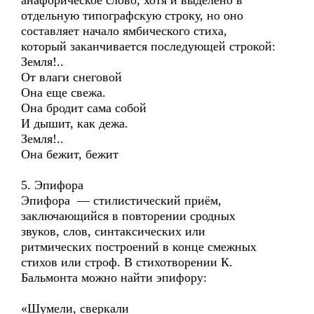
анафорическое слово, хотя и выделено в
отдельную типографскую строку, но оно
составляет начало ямбического стиха,
который заканчивается последующей строкой:
Земля!..
От влаги снеговой
Она еще свежа.
Она бродит сама собой
И дышит, как дежа.
Земля!..
Она бежит, бежит
5. Эпифора
Эпифора — стилистический приём,
заключающийся в повторении сродных
звуков, слов, синтаксических или
ритмических построений в конце смежных
стихов или строф. В стихотворении К.
Бальмонта можно найти эпифору:
«Шумели, сверкали