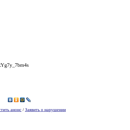
=RYg7y_7bm4s
2
стить анонс
/
Заявить о нарушении