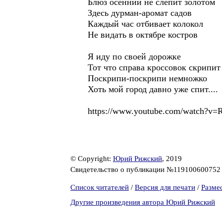
Блюз осенний не слепит золотом
Здесь дурман-аромат садов
Каждый час отбивает колокол
Не видать в октябре костров
Я иду по своей дорожке
Тот что справа кроссовок скрипит
Поскрипи-поскрипи немножко
Хоть мой город давно уже спит....
https://www.youtube.com/watch?v
© Copyright:
Юрий Рижский
, 2019
Свидетельство о публикации №11910060075
Список читателей
/
Версия для печати
/
Разме
Другие произведения автора Юрий Рижский