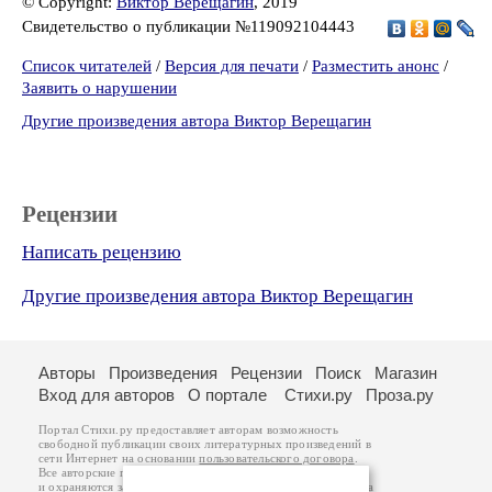
© Copyright:
Виктор Верещагин
, 2019
Свидетельство о публикации №119092104443
Список читателей
/
Версия для печати
/
Разместить анонс
/
Заявить о нарушении
Другие произведения автора Виктор Верещагин
Рецензии
Написать рецензию
Другие произведения автора Виктор Верещагин
Авторы
Произведения
Рецензии
Поиск
Магазин
Вход для авторов
О портале
Стихи.ру
Проза.ру
Портал Стихи.ру предоставляет авторам возможность
свободной публикации своих литературных произведений в
сети Интернет на основании
пользовательского договора
.
Все авторские права на произведения принадлежат авторам
и охраняются
законом
. Перепечатка произведений возможна