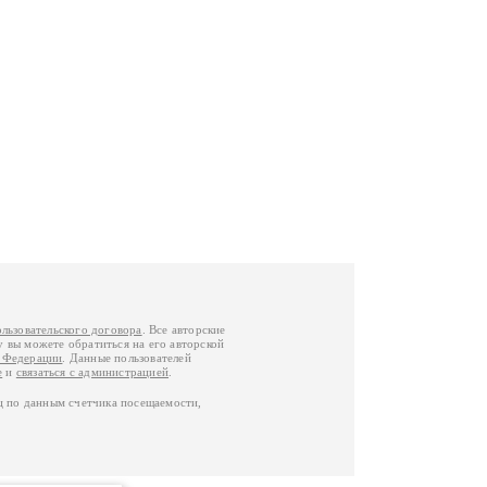
ользовательского договора
. Все авторские
у вы можете обратиться на его авторской
й Федерации
. Данные пользователей
е
и
связаться с администрацией
.
ц по данным счетчика посещаемости,