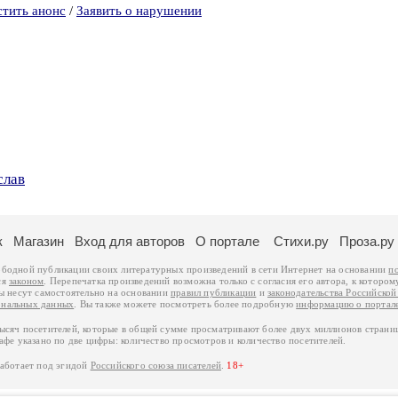
стить анонс
/
Заявить о нарушении
слав
к
Магазин
Вход для авторов
О портале
Стихи.ру
Проза.ру
ободной публикации своих литературных произведений в сети Интернет на основании
п
ся
законом
. Перепечатка произведений возможна только с согласия его автора, к котором
ры несут самостоятельно на основании
правил публикации
и
законодательства Российско
ональных данных
. Вы также можете посмотреть более подробную
информацию о портал
тысяч посетителей, которые в общей сумме просматривают более двух миллионов страни
афе указано по две цифры: количество просмотров и количество посетителей.
работает под эгидой
Российского союза писателей
.
18+