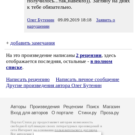
получилось...так,навеяло)). Загляну на днях
к тебе обязательно.
Олег Бутенин
09.09.2019 18:18
Заявить о
нарушении
+
добавить замечания
На это произведение написаны
2 рецензии
, здесь
отображается последняя, остальные -
в полном
списке
.
Написать рецензию
Написать личное сообщение
Другие произведения автора Олег Бутенин
Авторы
Произведения
Рецензии
Поиск
Магазин
Вход для авторов
О портале
Стихи.ру
Проза.ру
Портал Стихи.ру предоставляет авторам возможность
свободной публикации своих литературных произведений в
сети Интернет на основании
пользовательского договора
.
Все авторские права на произведения принадлежат авторам