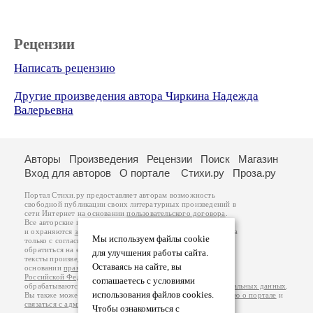
Рецензии
Написать рецензию
Другие произведения автора Чиркина Надежда
Валерьевна
Авторы
Произведения
Рецензии
Поиск
Магазин
Вход для авторов
О портале
Стихи.ру
Проза.ру
Портал Стихи.ру предоставляет авторам возможность
свободной публикации своих литературных произведений в
сети Интернет на основании
пользовательского договора
.
Все авторские права на произведения принадлежат авторам
и охраняются
законом
. Перепечатка произведений возможна
Мы используем файлы cookie
только с согласия его автора, к которому вы можете
обратиться на его авторской странице. Ответственность за
для улучшения работы сайта.
тексты произведений авторы несут самостоятельно на
Оставаясь на сайте, вы
основании
правил публикации
и
законодательства
Российской Федерации
. Данные пользователей
соглашаетесь с условиями
обрабатываются на основании
Политики обработки персональных данных
.
использования файлов cookies.
Вы также можете посмотреть более подробную
информацию о портале
и
связаться с администрацией
.
Чтобы ознакомиться с