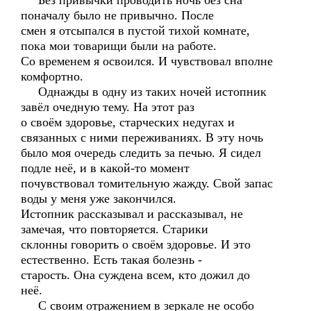
Без привычки проводить ночь без сна
поначалу было не привычно. После
смен я отсыпался в пустой тихой комнате,
пока мои товарищи были на работе.
Со временем я освоился. И чувствовал вполне
комфортно.
Однажды в одну из таких ночей истопник
завёл очедную тему. На этот раз
о своём здоровье, старческих недугах и
связанных с ними переживаниях. В эту ночь
было моя очередь следить за печью. Я сидел
подле неё, и в какой-то момент
почувствовал томительную жажду. Свой запас
воды у меня уже закончился.
Истопник рассказывал и рассказывал, не
замечая, что повторяется. Старики
склонны говорить о своём здоровье. И это
естественно. Есть такая болезнь -
старость. Она суждена всем, кто дожил до
неё.
С своим отражением в зеркале не особо