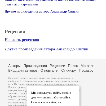
Заявить о нарушении
Другие произведения автора Александр Свитин
Рецензии
Написать рецензию
Другие произведения автора Александр Свитин
Авторы
Произведения
Рецензии
Поиск
Магазин
Вход для авторов
О портале
Стихи.ру
Проза.ру
Портал Стихи.ру предоставляет авторам возможность
свободной публикации своих литературных произведений в
сети Интернет на основании
пользовательского договора
.
Все авторские права на произведения принадлежат авторам
и охраняются
законом
. Перепечатка произведений возможна
Мы используем файлы cookie
только с согласия его автора, к которому вы можете
обратиться на его авторской странице. Ответственность за
для улучшения работы сайта.
тексты произведений авторы несут самостоятельно на
Оставаясь на сайте, вы
основании
правил публикации
и
законодательства
Российской Федерации
. Данные пользователей