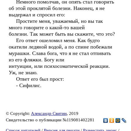
Немного помолчав, он опять стал говорить
об этой проклятой болезни. Наконец, я не
выдержал и спросил его:
Простите меня, уважаемый, но вы так
много говорите о какой-то вашей
болезни. Так может быть вы скажите, что это?
Его ответ ошеломил меня. Как будто
окатили ледяной водой, а по спине побежали
мурашки. Слава бога, что я не стал отпивать
из его фляжки. Богу или
интуиции, или психосоматической реакции.
Уж, не знаю.
Ответ его был прост:
- Сифилис.
© Copyright:
Александр Свитин
, 2019
Свидетельство о публикации №119081402281
Список читателей
/
Версия для печати
/
Разместить анонс
/