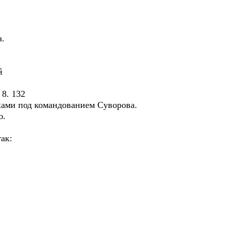
вы
а.
й
8. 132
ками под командованием Суворова.
ю.
так: