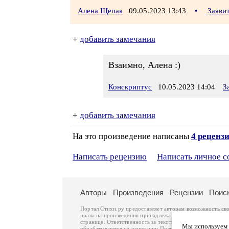
Алена Щепак
09.05.2023 13:43
•
Заяви
+
добавить замечания
Взаимно, Алена :)
Конскриптус
10.05.2023 14:04
З
+
добавить замечания
На это произведение написаны
4 реценз
Написать рецензию
Написать личное 
Авторы
Произведения
Рецензии
Поис
Портал Стихи.ру предоставляет авторам возможность св
права на произведения принадлежат авторам и охраняют
странице. Ответственность за тексты произведений авто
Мы используем ф
обрабатываются на основании
Политики обработки перс