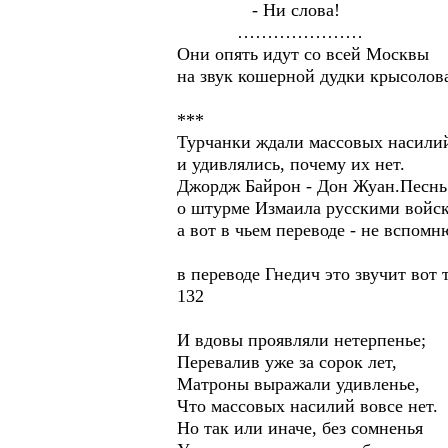
- Ни слова!
…………………
Они опять идут со всей Моск
на звук кошерной дудки крысолов
***
Турчанки ждали массовых насили
и удивлялись, почему их нет.
Джордж Байрон - Дон Жуан.Песнь 
о штурме Измаила русскими войс
а вот в чьем переводе - не вспомн
в переводе Гнедич это звучит вот 
132
И вдовы проявляли нетерпенье;
Перевалив уже за сорок лет,
Матроны выражали удивленье,
Что массовых насилий вовсе нет.
Но так или иначе, без сомненья