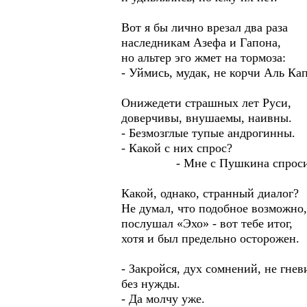
Вот я бы лично врезал два раза
наследникам Азефа и Гапона,
но альтер эго жмет на тормоза:
- Уймись, мудак, не корчи Аль Ка
Онижедети страшных лет Руси,
доверчивы, внушаемы, наивны.
- Безмозглые тупые андрогинны.
- Какой с них спрос?
- Мне с Пушкина спроси
Какой, однако, странный диалог?
Не думал, что подобное возможно,
послушал «Эхо» - вот тебе итог,
хотя и был предельно осторожен.
- Закройся, дух сомнений, не гнев
без нужды.
- Да молчу уже.