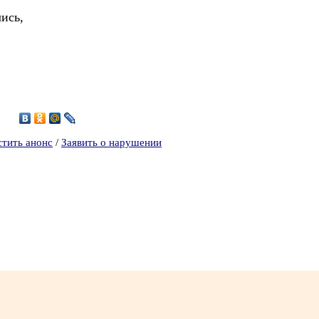
ись,
2
стить анонс
/
Заявить о нарушении