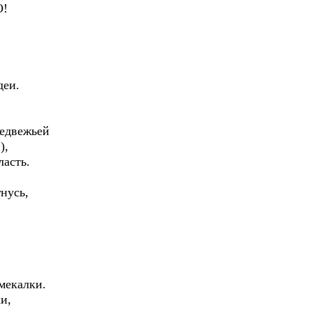
О!
деи.
медвежьей
),
ласть.
нусь,
мекалки.
и,