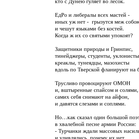
кто с Дунею гуляет во лесок.
ЕдРо и либералы всех мастей -
иных уж нет - грызутся меж собо
и чешут языками без костей.
Когда ж их со святыми упокоят?
Защитники природы и Гринпис,
тинейджеры, студенты, уклонисты
креаклы, тунеядцы, мазохисты
вдоль по Тверской фланируют на 
Трусливо провоцируют ОМОН
и, вштыренные спайсом и солями,
самих себя снимают на айфон,
и давятся слезами и соплями.
Но…как сказал один большой поэ
в хвалебной песне армии России:
- Турчанки ждали массовых насил
и удивлялись, почему их нет.