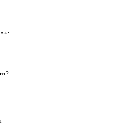
поне.
ть?
и