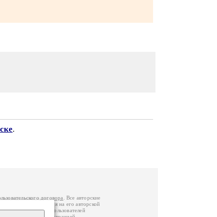
ске
.
ользовательского договора
. Все авторские
у вы можете обратиться на его авторской
й Федерации
. Данные пользователей
е
и
связаться с администрацией
.