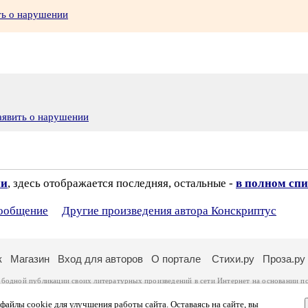
ть о нарушении
аявить о нарушении
ии
, здесь отображается последняя, остальные -
в полном спи
сообщение
Другие произведения автора Конскриптус
к
Магазин
Вход для авторов
О портале
Стихи.ру
Проза.ру
ободной публикации своих литературных произведений в сети Интернет на основании
п
ся
законом
. Перепечатка произведений возможна только с согласия его автора, к котором
ры несут самостоятельно на основании
правил публикации
и
законодательства Российско
айлы cookie для улучшения работы сайта. Оставаясь на сайте, вы
ональных данных
. Вы также можете посмотреть более подробную
информацию о портал