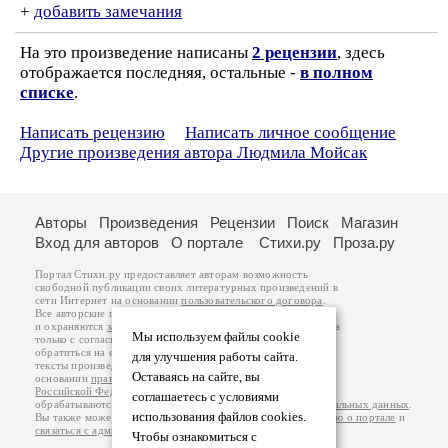
+
добавить замечания
На это произведение написаны
2 рецензии
, здесь
отображается последняя, остальные -
в полном
списке
.
Написать рецензию
Написать личное сообщение
Другие произведения автора Людмила Мойсак
Авторы
Произведения
Рецензии
Поиск
Магазин
Вход для авторов
О портале
Стихи.ру
Проза.ру
Портал Стихи.ру предоставляет авторам возможность
свободной публикации своих литературных произведений в
сети Интернет на основании
пользовательского договора
.
Все авторские права на произведения принадлежат авторам
и охраняются
законом
. Перепечатка произведений возможна
Мы используем файлы cookie
только с согласия его автора, к которому вы можете
обратиться на его авторской странице. Ответственность за
для улучшения работы сайта.
тексты произведений авторы несут самостоятельно на
Оставаясь на сайте, вы
основании
правил публикации
и
законодательства
Российской Федерации
. Данные пользователей
соглашаетесь с условиями
обрабатываются на основании
Политики обработки персональных данных
.
использования файлов cookies.
Вы также можете посмотреть более подробную
информацию о портале
и
связаться с администрацией
.
Чтобы ознакомиться с