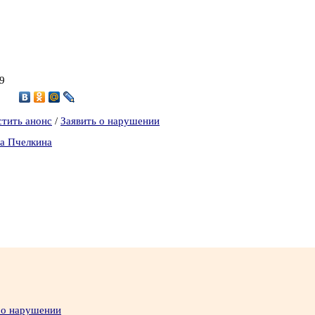
19
3
стить анонс
/
Заявить о нарушении
на Пчелкина
 о нарушении