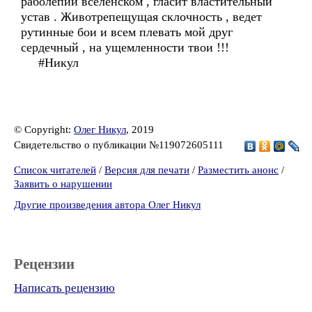
раболепии вселенском , гласит властительный
устав . Животрепещущая склочность , ведет
рутинные бои и всем плевать мой друг
сердечный , на ущемленности твои !!!
#Никул
© Copyright:
Олег Никул
, 2019
Свидетельство о публикации №119072605111
Список читателей
/
Версия для печати
/
Разместить анонс
/
Заявить о нарушении
Другие произведения автора Олег Никул
Рецензии
Написать рецензию