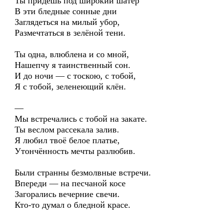
Ты придёшь под широкий шатёр
В эти бледные сонные дни
Заглядеться на милый убор,
Размечтаться в зелёной тени.
Ты одна, влюблена и со мной,
Нашепчу я таинственный сон.
И до ночи — с тоскою, с тобой,
Я с тобой, зеленеющий клён.
—
Мы встречались с тобой на закате.
Ты веслом рассекала залив.
Я любил твоё белое платье,
Утончённость мечты разлюбив.
Были странны безмолвные встречи.
Впереди — на песчаной косе
Загорались вечерние свечи.
Кто-то думал о бледной красе.