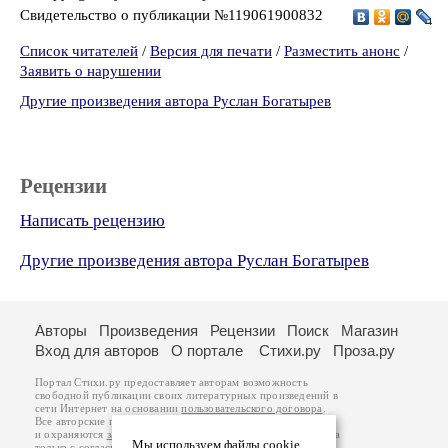
Свидетельство о публикации №119061900832
Список читателей
/
Версия для печати
/
Разместить анонс
/
Заявить о нарушении
Другие произведения автора Руслан Богатырев
Рецензии
Написать рецензию
Другие произведения автора Руслан Богатырев
Авторы
Произведения
Рецензии
Поиск
Магазин
Вход для авторов
О портале
Стихи.ру
Проза.ру
Портал Стихи.ру предоставляет авторам возможность
свободной публикации своих литературных произведений в
сети Интернет на основании
пользовательского договора
.
Все авторские права на произведения принадлежат авторам
и охраняются
законом
. Перепечатка произведений возможна
Мы используем файлы cookie
только с согласия его автора, к которому вы можете