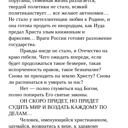
поруганы, семейная жизнь разлагается;
твердой политики не стало, всякий
политиканствует… все желают автономии…
Не стало у интеллигенции любви к Родине, и
она готова продать ее инородцам, как Иуда
предал Христа злым книжникам и
фарисеям… Враги России готовят разложение
государства.
Правды нигде не стало, и Отечество на
краю гибели. Чего ожидать впереди, если
будет продолжаться такое безверие, такая
испорченность нравов, такое безначалие?
Снова ли приходить на землю Христу? Снова
ли распинаться и умирать за нас?
Нет — полно глумиться над Богом,
полно попирать Его святые законы.
ОН СКОРО ПРИДЕТ, НО ПРИДЕТ
СУДИТЬ МИР И ВОЗДАТЬ КАЖДОМУ ПО
ДЕЛАМ…
Человек, именующийся христианином,
одумайся, возвратись к вере, к здравому