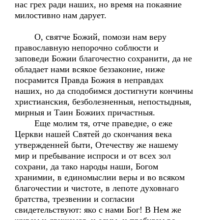
нас грех ради наших, но время на покаяние
милостивно нам дарует.
О, святче Божий, помози нам веру
православную непорочно соблюсти и
заповеди Божии благочестно сохранити, да не
обладает нами всякое беззаконие, ниже
посрамится Правда Божия в неправдах
наших, но да сподобимся достигнути кончины
христианския, безболезненныя, непостыдныя,
мирныя и Таин Божиих причастныя.
Еще молим тя, отче праведне, о еже
Церкви нашей Святей до скончания века
утвержденней быти, Отечеству же нашему
мир и пребывание испроси и от всех зол
сохрани, да тако народы наши, Богом
хранимии, в единомыслии веры и во всяком
благочестии и чистоте, в лепоте духовнаго
братства, трезвении и согласии
свидетельствуют: яко с нами Бог! В Нем же