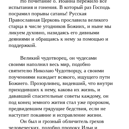
Но почитание о. Иоанна пережило все
испытания и гонения. В который раз Господь
посрамил порывы сатаны! Русская
Православная Церковь прославила великого
старца в числе угодников Божиих, и ныне мы
ликуем духовно, назидаясь его дивными
деяниями и обращаясь к нему за помощью и
поддержкой.
Великий чудотворец, он чудесами
своими наполнил весь мир, подобно
святителю Николаю Чудотворцу, а своими
поучениями назидает всякого, ищущего пути
Божиего. Прозорливец, видевший, что внутри
приходивших к нему, какова их жизнь, и
дававший спасительные советы каждому, он
под конец земного жития стал уже пророком,
предвидевшим грядущие бедствия, если не
наступит покаяние и исправление жизни.
Он был и грозный обличитель грехов
человеческих, подобно пророку Ильи и