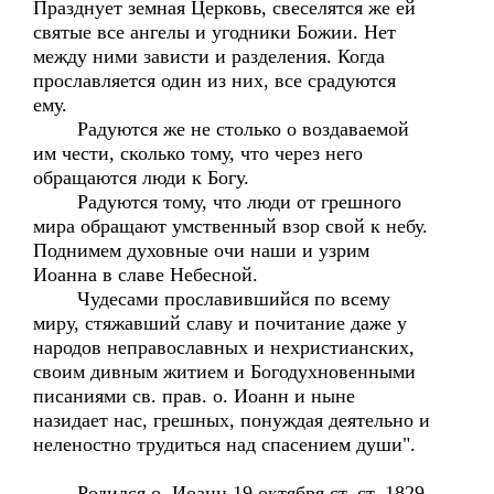
Празднует земная Церковь, свеселятся же ей
святые все ангелы и угодники Божии. Нет
между ними зависти и разделения. Когда
прославляется один из них, все срадуются
ему.
Радуются же не столько о воздаваемой
им чести, сколько тому, что через него
обращаются люди к Богу.
Радуются тому, что люди от грешного
мирa обращают умственный взор свой к небу.
Поднимем духовные очи наши и узрим
Иоанна в славе Небесной.
Чудесами прославившийся по всему
миру, стяжавший славу и почитание даже у
народов неправославных и нехристианских,
своим дивным житием и Богодухновенными
писаниями св. прав. о. Иоанн и ныне
назидает нас, грешных, понуждая деятельно и
неленостно трудиться над спасением души".
Родился о. Иоанн 19 октября ст. ст. 1829