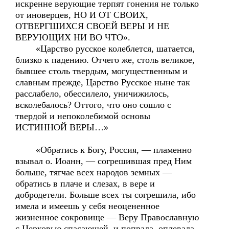
искренне верующие терпят гонения не только
от иноверцев, НО И ОТ СВОИХ,
ОТВЕРГШИХСЯ СВОЕЙ ВЕРЫ И НЕ
ВЕРУЮЩИХ НИ ВО ЧТО».
«Царство русское колеблется, шатается,
близко к падению. Отчего же, столь великое,
бывшее столь твердым, могущественным и
славным прежде, Царство Русское ныне так
расслабело, обессилело, уничижилось,
всколебалось? Оттого, что оно сошло с
твердой и непоколебимой основы
ИСТИННОЙ ВЕРЫ…»
«Обратись к Богу, Россия, — пламенно
взывал о. Иоанн, — согрешившая пред Ним
больше, тягчае всех народов земных —
обратись в плаче и слезах, в вере и
добродетели. Больше всех ты согрешила, ибо
имела и имеешь у себя неоцененное
жизненное сокровище — Веру Православную
с Церковью спасающей, и попрала, оплевала