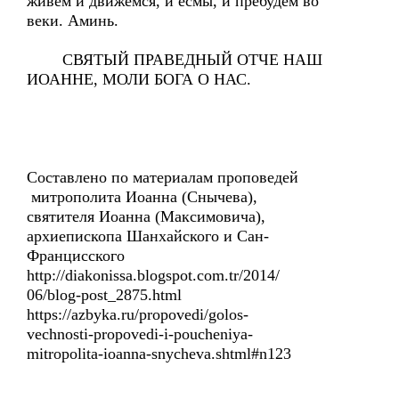
живем и движемся, и есмы, и пребудем во
веки. Аминь.
СВЯТЫЙ ПРАВЕДНЫЙ ОТЧЕ НАШ
ИОАННЕ, МОЛИ БОГА О НАС.
Составлено по материалам проповедей
митрополита Иоанна (Снычева),
святителя Иоанна (Максимовича),
архиепископа Шанхайского и Сан-
Францисского
http://diakonissa.blogspot.com.tr/2014/
06/blog-post_2875.html
https://azbyka.ru/propovedi/golos-
vechnosti-propovedi-i-poucheniya-
mitropolita-ioanna-snycheva.shtml#n123