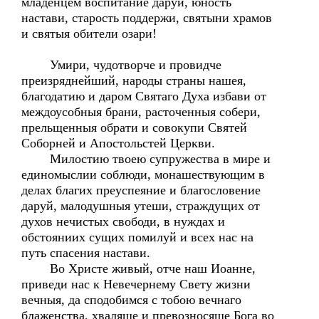
младенцем воспитание даруй, юность
настави, старость поддержи, святыни храмов
и святыя обители озари!
Умири, чудотворче и провидче
преизряднейший, народы страны нашея,
благодатию и даром Святаго Духа избави от
междоусобныя брани, расточенныя собери,
прельщенныя обрати и совокупи Святей
Соборней и Апостольстей Церкви.
Милостию твоею супружества в мире и
единомыслии соблюди, монашествующим в
делах благих преуспеяние и благословение
даруй, малодушныя утеши, страждущих от
духов нечистых свободи, в нуждах и
обстояниих сущих помилуй и всех нас на
путь спасения настави.
Во Христе живый, отче наш Иоанне,
приведи нас к Невечернему Свету жизни
вечныя, да сподобимся с тобою вечнаго
блаженства, хваляще и превозносяще Бога во