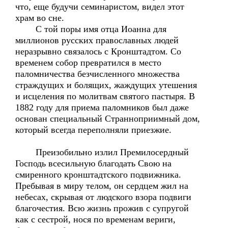
что, еще будучи семинаристом, видел этот
храм во сне.
С той поры имя отца Иоанна для
миллионов русских православных людей
неразрывно связалось с Кронштадтом. Со
временем собор превратился в место
паломничества безчисленного множества
страждущих и болящих, жаждущих утешения
и исцеления по молитвам святого пастыря. В
1882 году для приема паломников был даже
основан специальный Странноприимный дом,
который всегда переполняли приезжие.
Преизобильно излил Премилосердный
Господь всесильную благодать Свою на
смиренного кронштадтского подвижника.
Пребывая в миру телом, он сердцем жил на
небесах, скрывая от людского взора подвиги
благочестия. Всю жизнь прожив с супругой
как с сестрой, нося по временам вериги,