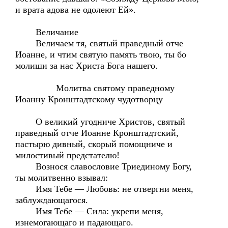
и врата адова не одолеют Ей».
Величание
Величаем тя, святый праведный отче
Иоанне, и чтим святую память твою, ты бо
молиши за нас Христа Бога нашего.
Молитва святому праведному
Иоанну Кронштадтскому чудотворцу
О великий угодниче Христов, святый
праведный отче Иоанне Кронштадтский,
пастырю дивный, скорый помощниче и
милостивый предстателю!
Вознося славословие Триединому Богу,
ты молитвенно взывал:
Имя Тебе — Любовь: не отвергни меня,
заблуждающагося.
Имя Тебе — Сила: укрепи меня,
изнемогающаго и падающаго.