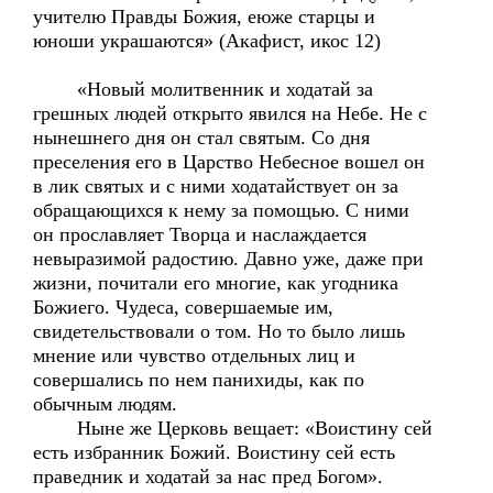
учителю Правды Божия, еюже старцы и
юноши украшаются» (Акафист, икос 12)
«Новый молитвенник и ходатай за
грешных людей открыто явился на Небе. Не с
нынешнего дня он стал святым. Со дня
преселения его в Царство Небесное вошел он
в лик святых и с ними ходатайствует он за
обращающихся к нему за помощью. С ними
он прославляет Творца и наслаждается
невыразимой радостию. Давно уже, даже при
жизни, почитали его многие, как угодника
Божиего. Чудеса, совершаемые им,
свидетельствовали о том. Но то было лишь
мнение или чувство отдельных лиц и
совершались по нем панихиды, как по
обычным людям.
Ныне же Церковь вещает: «Воистину сей
есть избранник Божий. Воистину сей есть
праведник и ходатай за нас пред Богом».