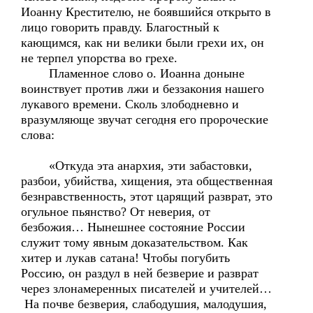
Иоанну Крестителю, не боявшийся открыто в
лицо говорить правду. Благостный к
кающимся, как ни велики были грехи их, он
не терпел упорства во грехе.
Пламенное слово о. Иоанна доныне
воинствует против лжи и беззакония нашего
лукавого времени. Сколь злободневно и
вразумляюще звучат сегодня его пророческие
слова:
«Откуда эта анархия, эти забастовки,
разбои, убийства, хищения, эта общественная
безнравственность, этот царящий разврат, это
огульное пьянство? От неверия, от
безбожия… Нынешнее состояние России
служит тому явным доказательством. Как
хитер и лукав сатана! Чтобы погубить
Россию, он раздул в ней безверие и разврат
через злонамеренных писателей и учителей…
На почве безверия, слабодушия, малодушия,