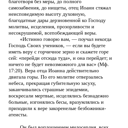
благотворя без меры, до полного
самозабвения, до нищеты, отец Иоанн стяжал
неисповедимую высоту духовную,
благодатные дары дерзновенной ко Господу
молитвы, исцеления, прозорливости и
несокрушимой, всепобеждающей веры.
«Истинно говорю вам, — поучал некогда
Господь Своих учеников, — если вы будете
иметь веру с горчичное зерно и скажете горе
сей: «перейди отсюда туда», и она перейдет; и
ничего не будет невозможного для вас» (Мф.
17:20). Вера отца Иоанна действительно
двигала горы. По его молитве отверзались
небеса, прекращая губительную засуху,
заканчивались страшные эпидемии,
воскресали мертвые, исцелялись безнадежно
больные, изгонялись бесы, вразумлялись и
приходили к вере закоренелые безбожники-
атеисты.
Он был воплощением милосердия, всех