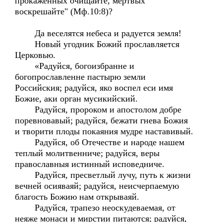
прокаженных очищайте, мертвых
воскрешайте" (Мф.10:8)?
Да веселятся небеса и радуется земля!
Новый угодник Божий прославляется
Церковью.
«Радуйся, богоизбранне и
богопрославленне пастырю земли
Российския; радуйся, яко воспел еси имя
Божие, аки орган мусикийский.
Радуйся, пророком и апостолом добре
поревновавый; радуйся, бежати гнева Божия
и творити плоды покаяния мудре наставивый.
Радуйся, об Отечестве и народе нашем
теплый молитвенниче; радуйся, веры
православныя истинный исповедниче.
Радуйся, пресветлый лучу, путь к жизни
вечней осияваяй; радуйся, неисчерпаемую
благость Божию нам открываяй.
Радуйся, трапезо неоскудеваемая, от
неяже монаси и мирстии питаются; радуйся,