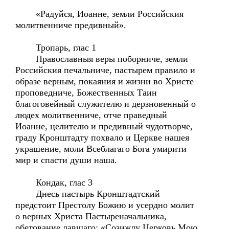
«Радуйся, Иоанне, земли Российския
молитвенниче предивный».
Тропарь, глас 1
Православныя веры поборниче, земли
Российския печальниче, пастырем правило и
образе верным, покаяния и жизни во Христе
проповедниче, Божественных Таин
благоговейный служителю и дерзновенный о
людех молитвенниче, отче праведный
Иоанне, целителю и предивный чудотворче,
граду Кронштадту похвало и Церкве нашея
украшение, моли Всеблагаго Бога умирити
мир и спасти души наша.
Кондак, глас 3
Днесь пастырь Кронштадтский
предстоит Престолу Божию и усердно молит
о верных Христа Пастыреначальника,
обетование давшаго: «Созижду Церковь Мою,