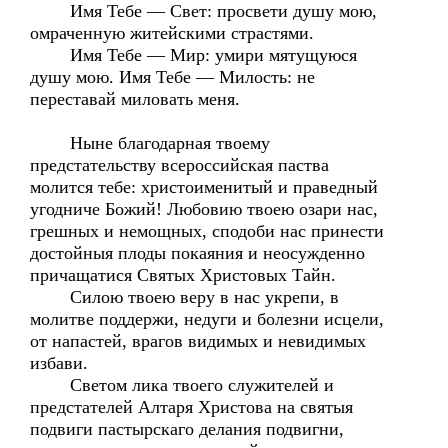
Имя Тебе — Свет: просвети душу мою,
омраченную житейскими страстями.
Имя Тебе — Мир: умири мятущуюся
душу мою. Имя Тебе — Милость: не
переставай миловать меня.
Ныне благодарная твоему
предстательству всероссийская паства
молится тебе: христоименитый и праведный
угодниче Божий! Любовию твоею озари нас,
грешных и немощных, сподоби нас принести
достойныя плоды покаяния и неосужденно
причащатися Святых Христовых Тайн.
Силою твоею веру в нас укрепи, в
молитве поддержи, недуги и болезни исцели,
от напастей, врагов видимых и невидимых
избави.
Светом лика твоего служителей и
предстателей Алтаря Христова на святыя
подвиги пастырскаго делания подвигни,