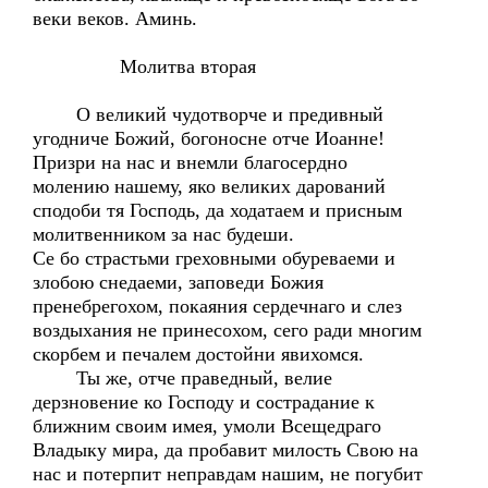
веки веков. Аминь.
Молитва вторая
О великий чудотворче и предивный
угодниче Божий, богоносне отче Иоанне!
Призри на нас и внемли благосердно
молению нашему, яко великих дарований
сподоби тя Господь, да ходатаем и присным
молитвенником за нас будеши.
Се бо страстьми греховными обуреваеми и
злобою снедаеми, заповеди Божия
пренебрегохом, покаяния сердечнаго и слез
воздыхания не принесохом, сего ради многим
скорбем и печалем достойни явихомся.
Ты же, отче праведный, велие
дерзновение ко Господу и сострадание к
ближним своим имея, умоли Всещедраго
Владыку мира, да пробавит милость Свою на
нас и потерпит неправдам нашим, не погубит