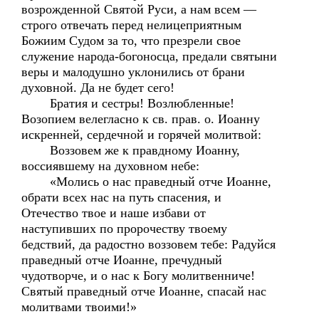
возрожденной Святой Руси, а нам всем —
строго отвечать перед нелицеприятным
Божиим Судом за то, что презрели свое
служение народа-богоносца, предали святыни
веры и малодушно уклонились от брани
духовной. Да не будет сего!
Братия и сестры! Возлюбленные!
Возопием велегласно к св. прав. о. Иоанну
искренней, сердечной и горячей молитвой:
Воззовем же к правдному Иоанну,
воссиявшему на духовном небе:
«Молись о нас праведный отче Иоанне,
обрати всех нас на путь спасения, и
Отечество твое и наше избави от
наступивших по пророчеству твоему
бедствий, да радостно воззовем тебе: Радуйся
праведный отче Иоанне, пречудный
чудотворче, и о нас к Богу молитвенниче!
Святый праведный отче Иоанне, спасай нас
молитвами твоими!»