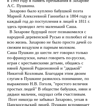
в 1949 году в память пребывания в Захарове
А.С. Пушкина.
Захарово было куплено бабушкой поэта
Марией Алексеевной Ганнибал в 1804 году и
каждый год до поступления в лицей в 1811 г.
здесь проводил лето маленький Саша.
В Захарове будущий поэт познакомился с
народной деревенской Русью и полюбил её на
всю жизнь. Захарово не было просто дачей со
свежим воздухом и парным молоком.
Саша Пушкин до шести лет говорил только
по-французски, начал говорить по-русски,
играя с крестьянскими детьми, общаясь с
няней Ариной Родионовной и "дядькой"
Никитой Козловым. Благодаря этим двоим
слугам в Пушкине развилось понимание, по
выражению Н.В. Гоголя, "простого величия
простых людей" В обществе бабушки, няни и
дядьки мальчик, ощущал себя счастливым.
Поэт никогда не забывал Захарово, уехав в
Царскосельский лицей, Пушкин вспоминает