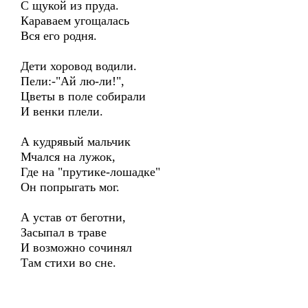
С щукой из пруда.
Караваем угощалась
Вся его родня.
Дети хоровод водили.
Пели:-"Ай лю-ли!",
Цветы в поле собирали
И венки плели.
А кудрявый мальчик
Мчался на лужок,
Где на "прутике-лошадке"
Он попрыгать мог.
А устав от беготни,
Засыпал в траве
И возможно сочинял
Там стихи во сне.