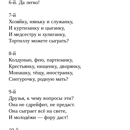
6-й. Да легко!
7-й
Хозяйку, няньку и служанку,
И куртизанку и цыганку,
И медсестру и хулиганку,
Тортиллу можете сыграть?
8-й
Колдунью, фею, партизанку,
Крестьянку, нищенку, дворянку,
Монашку, тёщу, иностранку,
Снегурочку, родную мать?
9-й
Друзья, к чему вопросы эти?
Она не сдрейфит, не предаст.
Она сыграет всё на свете,
И молодёжи — фору даст!